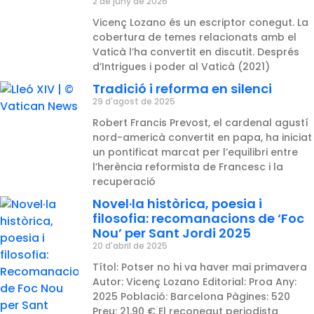
2 de juny de 2026
Vicenç Lozano és un escriptor conegut. La
cobertura de temes relacionats amb el
Vaticà l’ha convertit en discutit. Després
d’Intrigues i poder al Vaticà (2021)
Tradició i reforma en silenci
29 d'agost de 2025
Robert Francis Prevost, el cardenal agustí
nord-americà convertit en papa, ha iniciat
un pontificat marcat per l’equilibri entre
l’herència reformista de Francesc i la
recuperació
Novel·la històrica, poesia i
filosofia: recomanacions de ‘Foc
Nou’ per Sant Jordi 2025
20 d'abril de 2025
Títol: Potser no hi va haver mai primavera
Autor: Vicenç Lozano Editorial: Proa Any:
2025 Població: Barcelona Pàgines: 520
Preu: 21,90 € El reconegut periodista