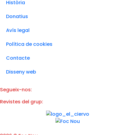
i
Història
c
a
d
Donatius
e
p
Avís legal
r
i
v
Política de cookies
a
c
i
Contacte
t
a
Disseny web
t
d
e
l
Segueix-nos:
'
A
Revistes del grup:
v
í
s
L
e
g
a