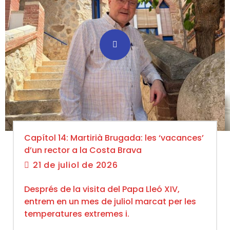
Capítol 14: Martirià Brugada: les ‘vacances’
d’un rector a la Costa Brava
21 de juliol de 2026
Després de la visita del Papa Lleó XIV,
entrem en un mes de juliol marcat per les
temperatures extremes i.