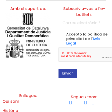
Amb el suport de:
Subscriviu-vos a l’e-
butlletí:
p
C
r
o
i
r
v
r
a
A
Accepto la política de
e
c
c
privacitat de l'
Avís
u
i
c
Legal
e
t
e
l
a
p
e
t
t
c
l
a
t
a
c
r
C
i
ò
o
ó
Enviar
n
r
d
i
r
e
c
e
l
*
u
a
p
Enllaços:
Segueix-nos:
o
Qui som
l
í
Història
t