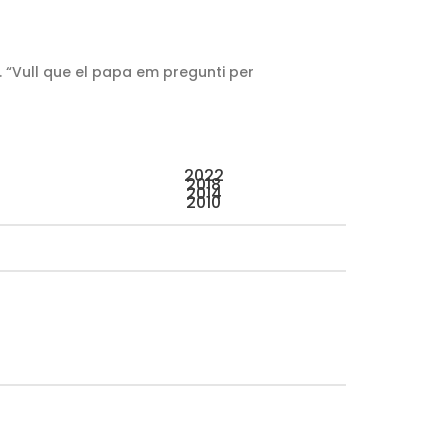
”. “Vull que el papa em pregunti per
2022
2018
2014
2010