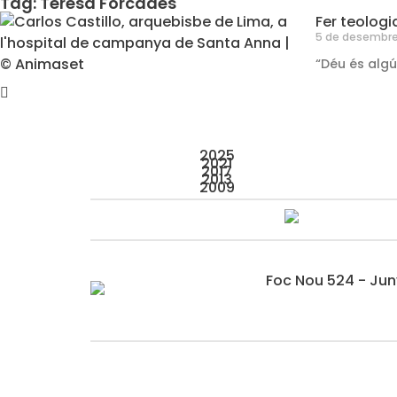
Tag: Teresa Forcades
Fer teologi
5 de desembre
“Déu és algú
2025
2021
2017
2013
2009