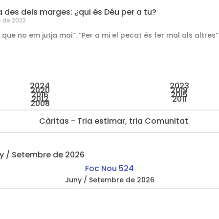
a des dels marges: ¿qui és Déu per a tu?
 de 2022
 que no em jutja mai”. “Per a mi el pecat és fer mal als altres
2024
2023
2020
2019
2016
2015
2012
2011
2008
Foc Nou 524
Juny / Setembre de 2026