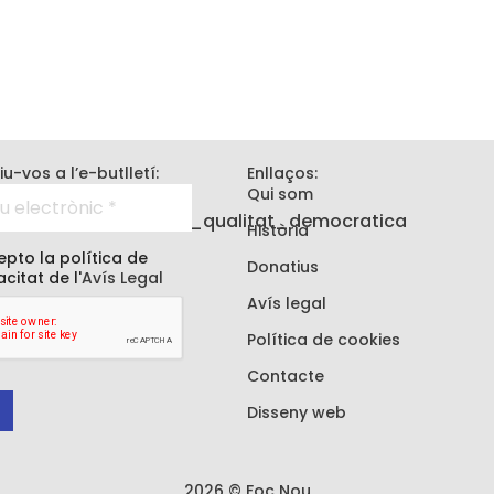
iu-vos a l’e-butlletí:
Enllaços:
Qui som
Història
pto la política de
Donatius
acitat de l'
Avís Legal
Avís legal
Política de cookies
Contacte
Disseny web
2026 © Foc Nou