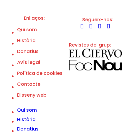
d
p
e
o
l
Enllaços:
Segueix-nos:
í
t
Qui som
i
c
Història
a
Revistes del grup:
d
e
Donatius
p
r
Avís legal
i
v
Política de cookies
a
c
Contacte
i
t
Disseny web
a
t
d
Qui som
e
l
Història
'
A
Donatius
v