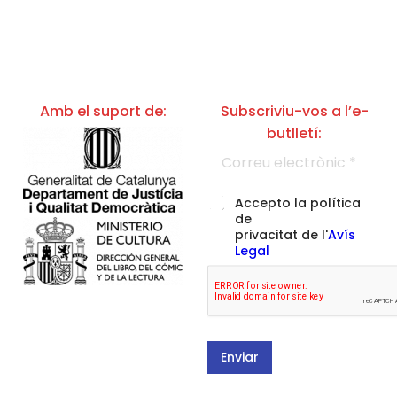
Amb el suport de:
Subscriviu-vos a l’e-
butlletí:
e
C
l
o
e
r
c
r
t
A
Accepto la política
e
r
c
de
u
ò
c
privacitat de l'
Avís
e
n
e
Legal
l
i
p
e
c
t
c
p
a
t
o
c
r
l
i
ò
í
ó
n
t
d
Enviar
i
i
e
c
c
l
*
a
a