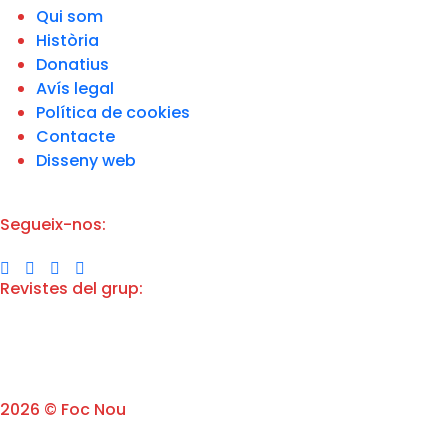
v
Qui som
a
Història
c
i
Donatius
t
Avís legal
a
Política de cookies
t
d
Contacte
e
Disseny web
l
'
A
v
Segueix-nos:
í
s
L
e
Revistes del grup:
g
a
l
*
2026 © Foc Nou