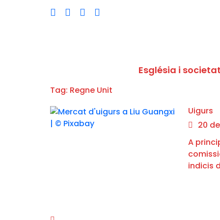
Església i societa
Tag: Regne Unit
Uigurs
20 de
A princi
comissi
indicis