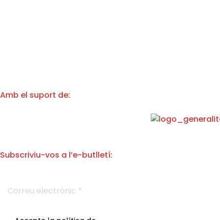
Amb el suport de:
Subscriviu-vos a l’e-butlletí:
l
C
'
o
A
r
v
r
í
e
s
A