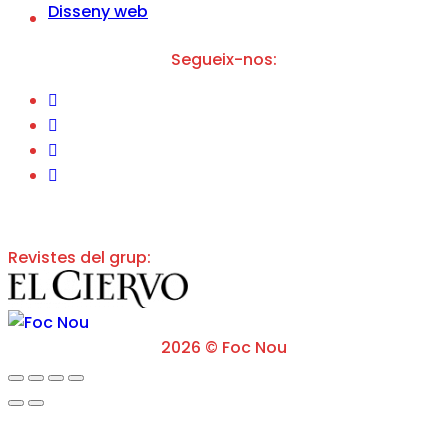
s
Disseny web
L
e
Segueix-nos:
g
a
l
*
Revistes del grup:
2026 © Foc Nou