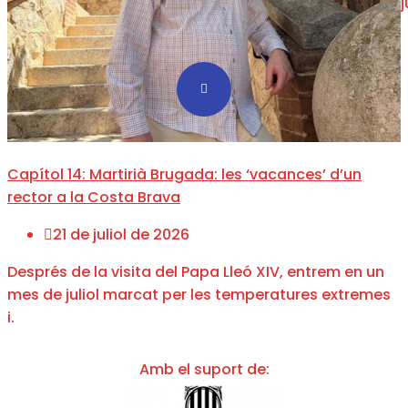
Capítol 14: Martirià Brugada: les ‘vacances’ d’un
rector a la Costa Brava
21 de juliol de 2026
Després de la visita del Papa Lleó XIV, entrem en un
mes de juliol marcat per les temperatures extremes
i.
Amb el suport de: