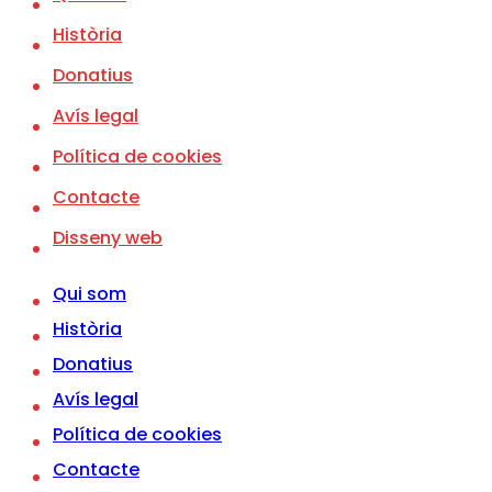
o
Història
l
í
t
Donatius
i
c
Avís legal
a
d
Política de cookies
e
p
Contacte
r
i
Disseny web
v
a
c
Qui som
i
t
Història
a
t
Donatius
d
e
Avís legal
l
'
Política de cookies
A
v
Contacte
í