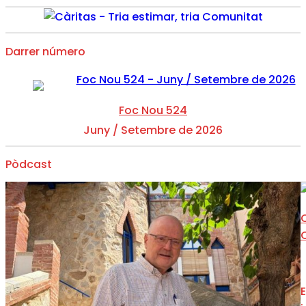
Darrer número
Foc Nou 524
Juny / Setembre de 2026
Pòdcast
C
E