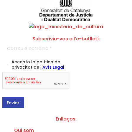
Subscriviu-vos a l’e-butlletí:
l
C
'
o
A
r
v
r
í
A
Accepto la política de
e
s
c
privacitat de l'
Avís Legal
u
d
c
e
e
e
l
d
p
e
e
t
c
a
t
c
r
i
Enviar
ò
ó
n
d
i
e
Enllaços:
c
l
*
a
Qui som
p