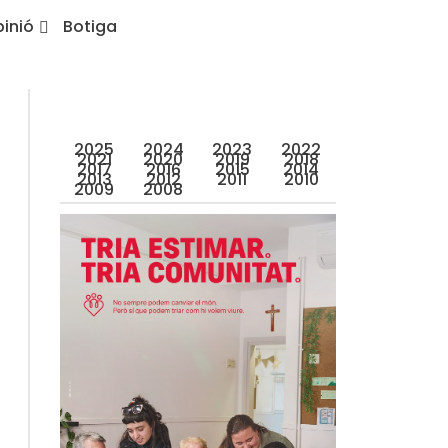
inió
Botiga
2025
2024
2023
2022
2021
2020
2019
2018
2017
2016
2015
2014
2013
2012
2011
2010
2009
2008