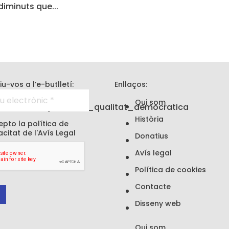
 diminuts que
iu-vos a l’e-butlletí:
Enllaços:
Qui som
Història
pto la política de
acitat de l'
Avís Legal
Donatius
Avís legal
Política de cookies
Contacte
Disseny web
Qui som