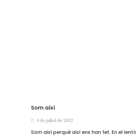
Som així
4 de juliol de 2022
Som així perquè així ens han fet. En el len