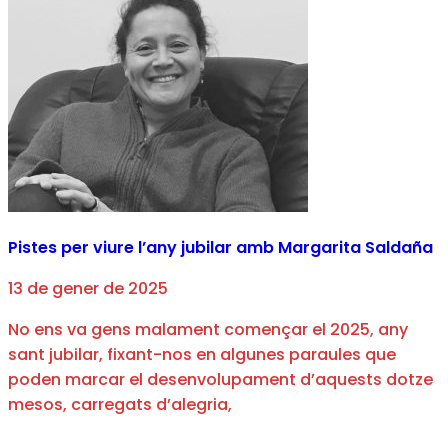
Pistes per viure l’any jubilar amb Margarita Saldaña
13 de gener de 2025
No ens va gens malament començar el 2025, any
sant jubilar, fixant-nos en algunes paraules que
poden marcar el desenvolupament d’aquests dotze
mesos, carregats d’alegria,