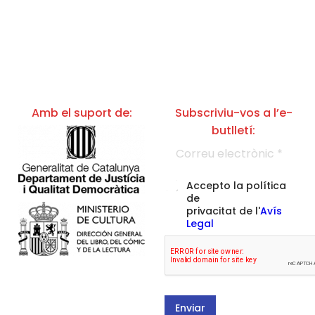
Amb el suport de:
Subscriviu-vos a l’e-
butlletí:
C
o
r
L
r
A
Accepto la política
e
e
c
g
de
u
c
a
privacitat de l'
Avís
e
e
l
Legal
l
p
d
e
t
e
c
a
l
t
c
'
r
i
A
ò
ó
v
n
d
í
Enviar
i