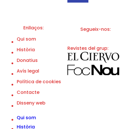
e
s
c
l
*
a
p
o
l
Enllaços:
Segueix-nos:
í
t
Qui som
i
c
Revistes del grup:
Història
a
d
e
Donatius
p
r
Avís legal
i
v
Política de cookies
a
c
Contacte
i
t
Disseny web
a
t
d
Qui som
e
l
Història
'