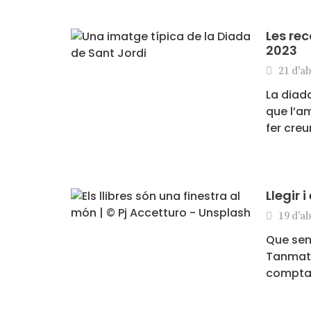
Les re
2023
21 d'ab
La diad
que l’am
fer creu
Llegir i
19 d'ab
Que senz
Tanmatei
compta.