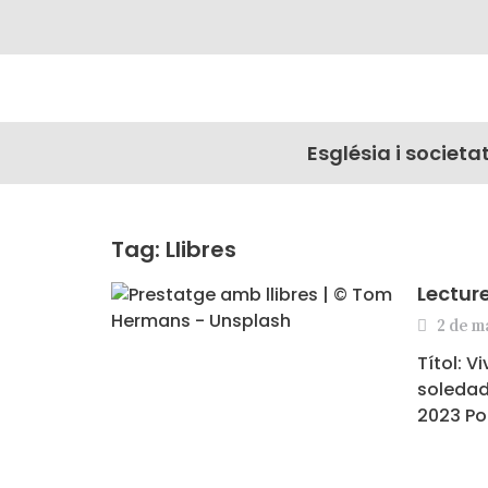
Església i societa
Tag: Llibres
Lectur
2 de m
Títol: V
soledad
2023 Po