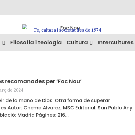
Fe, cultura i societat des de 1974
t
Filosofia i teologia
Cultura
Intercultures
es recomanades per ‘Foc Nou’
arç de 2024
ivir de la mano de Dios. Otra forma de superar
es Autor: Chema Alvarez, MSC Editorial: San Pablo Any:
blació: Madrid Pàgines: 216