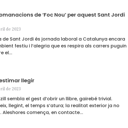
comanacions de ‘Foc Nou’ per aquest Sant Jordi
ril de 2023
a de Sant Jordi és jornada laboral a Catalunya encara
bient festiu i l’alegria que es respira als carrers puguin
re el
 estimar llegir
ril de 2023
ill sembla el gest d’obrir un llibre, gairebé trivial.
x, llegint, el temps s’atura; la realitat exterior ja no
 Aleshores comença, en contacte