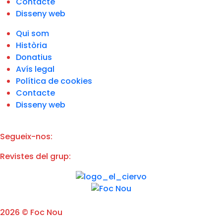
e
Contacte
p
Disseny web
r
i
Qui som
v
a
Història
c
Donatius
i
t
Avís legal
a
Política de cookies
t
Contacte
d
e
Disseny web
l
'
A
v
Segueix-nos:
í
s
Revistes del grup:
L
e
g
a
l
*
2026 © Foc Nou