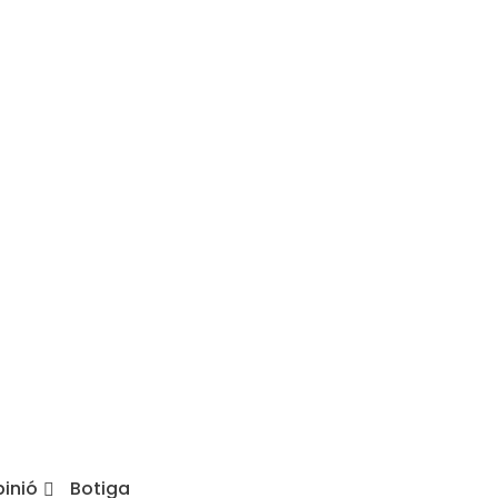
inió
Botiga