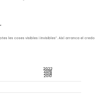
”
tes les coses visibles i invisibles”. Així arranca el credo
2022
2018
2014
2010