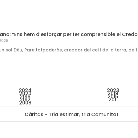
no: “Ens hem d’esforçar per fer comprensible el Credo
 2025
n sol Déu, Pare totpoderós, creador del cel i de la terra, de to
2024
2023
2020
2019
2016
2015
2012
2011
2008