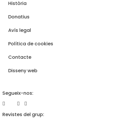
c
Història
a
d
e
Donatius
p
r
Avís legal
i
v
a
Política de cookies
c
i
t
Contacte
a
t
Disseny web
d
e
l
'
A
Segueix-nos:
v
í
s
L
Revistes del grup:
e
g
a
l