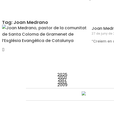
Tag: Joan Medrano
Joan Medra
27 de juny de
“Creiem en u
2025
2021
2017
2013
2009