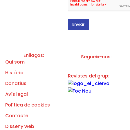
c
a
t
c
r
i
ò
ó
n
d
Enviar
i
e
c
l
*
a
p
o
l
Enllaços:
Segueix-nos:
í
Qui som
t
i
c
Història
Revistes del grup:
a
d
Donatius
e
p
Avís legal
r
i
Política de cookies
v
a
Contacte
c
i
Disseny web
t