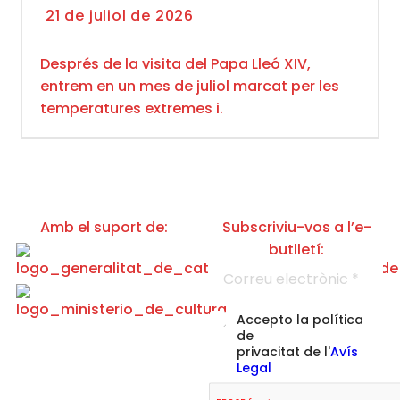
21 de juliol de 2026
Després de la visita del Papa Lleó XIV,
entrem en un mes de juliol marcat per les
temperatures extremes i.
Amb el suport de:
Subscriviu-vos a l’e-
butlletí:
d
C
e
o
C
r
o
r
r
A
Accepto la política
e
r
c
de
u
e
c
privacitat de l'
Avís
e
u
e
Legal
l
l
p
e
a
t