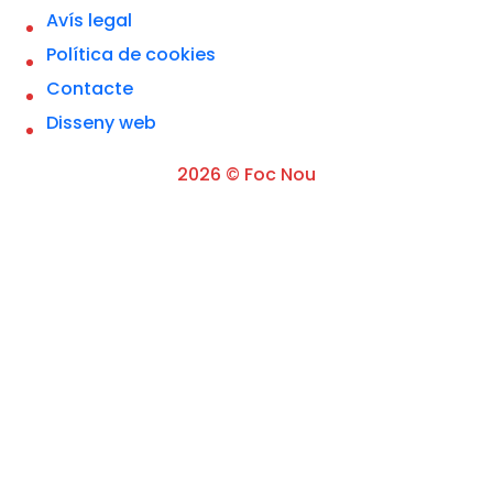
l
Avís legal
'
A
Política de cookies
v
í
Contacte
s
L
Disseny web
e
g
a
2026 © Foc Nou
l
*