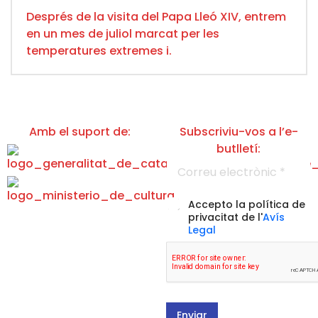
Després de la visita del Papa Lleó XIV, entrem
en un mes de juliol marcat per les
temperatures extremes i.
Amb el suport de:
Subscriviu-vos a l’e-
butlletí:
C
o
r
d
r
A
Accepto la política de
e
e
c
d
privacitat de l'
Avís
u
c
e
Legal
e
e
l
l
p
'
e
t
A
c
a
v
t
c
í
r
i
s
ò
ó
Enviar