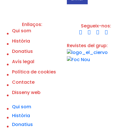
n
d
i
e
c
l
*
a
p
Enllaços:
Segueix-nos:
o
Qui som
l
í
Història
t
Revistes del grup:
i
Donatius
c
a
d
Avís legal
e
p
Política de cookies
r
i
Contacte
v
a
Disseny web
c
i
t
Qui som
a
t
Història
d
e
Donatius