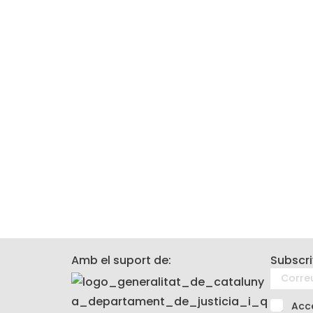
Amb el suport de:
Subscri
L
C
e
o
g
r
a
A
Acce
r
l