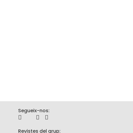
Capítol
18 de 
El papa 
Segueix-nos:
Revistes del grup: