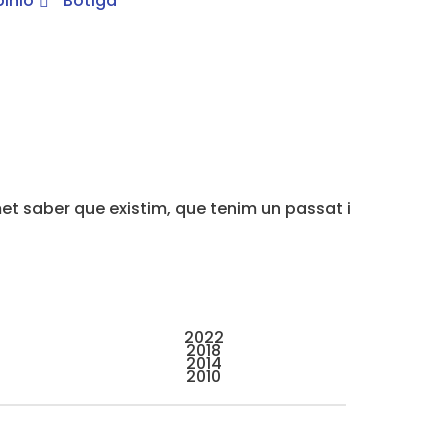
inió
Botiga
et saber que existim, que tenim un passat i
2022
2018
2014
2010