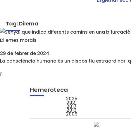
Església i soci
Tag: Dilema
Dilemes morals
29 de febrer de 2024
La consciència humana és un dispositiu extraordinari q
Hemeroteca
2025
2021
2017
2013
2009