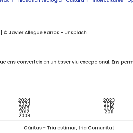
etat
Filosofia i teologia
Cultura
Intercultures
Op
ue ens converteix en un ésser viu excepcional. Ens perm
2024
2023
2020
2019
2016
2015
2012
2011
2008