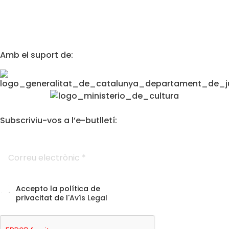
Amb el suport de:
Subscriviu-vos a l’e-butlletí:
A
C
c
o
c
r
e
r
p
e
t
A
Accepto la política de
u
a
c
privacitat de l'
Avís Legal
e
c
c
l
i
e
e
ó
p
c