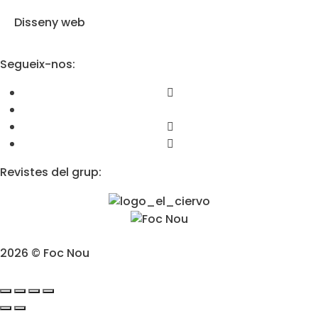
a
Disseny web
t
d
e
l
Segueix-nos:
'
A
v
í
s
L
e
g
a
Revistes del grup:
l
*
2026 © Foc Nou