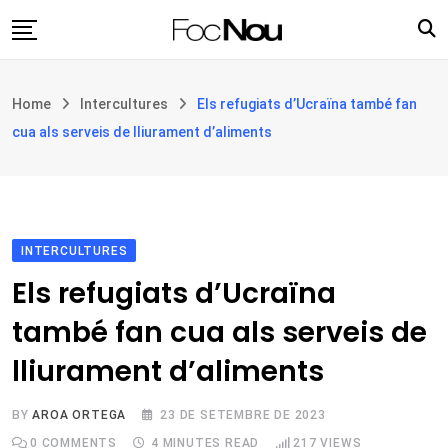
Skip
to
content
Església i societat
Home
Intercultures
Els refugiats d’Ucraïna també fan
Filosofia i teologia
cua als serveis de lliurament d’aliments
Cultura
Intercultures
Opinió
INTERCULTURES
Botiga
Els refugiats d’Ucraïna
també fan cua als serveis de
lliurament d’aliments
BY
AROA ORTEGA
23 DE SETEMBRE DE 2023
0
COMMENTS
4 MINUTES READ
217
VIEWS