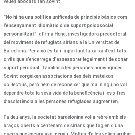
veuen abocats tan sovint.
“No hi ha una política unificada de principis bàsics com
l’ensenyament idiomàtic o de suport psicosocial
personalitzat”
, afirma Hend, investigadora predoctoral
del moviment de refugiats sirians a la Universitat de
Barcelona. Per això és tan important la xarxa d’entitats
civils que s’encarrega d’assessorar legalment i de donar
suport personal i familiar a les persones nouvingudes.
Sovint sorgeixen associacions des dels mateixos
col·lectius, però hem de reconèixer que mai ningú no vol
dependre tota la seva vida de la beneficència i les xifres
d’assistència a les persones refugiades augmenten.
Fa deu anys, la societat barcelonina volia rebre amb els
braços oberts a centenars de sirians que fugien d’una
guerra que encara avui perviu. Moltes d’elles volien arribar