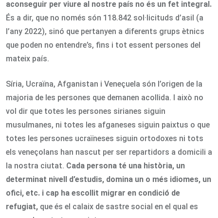
aconseguir per viure al nostre país no és un fet integral.
És a dir, que no només són 118.842 sol·licituds d’asil (a
l’any 2022), sinó que pertanyen a diferents grups ètnics
que poden no entendre’s, fins i tot essent persones del
mateix país.
Síria, Ucraïna, Afganistan i Veneçuela són l’origen de la
majoria de les persones que demanen acollida. I això no
vol dir que totes les persones sirianes siguin
musulmanes, ni totes les afganeses siguin paixtus o que
totes les persones ucraïneses siguin ortodoxes ni tots
els veneçolans han nascut per ser repartidors a domicili a
la nostra ciutat.
Cada persona té una història, un
determinat nivell d’estudis, domina un o més idiomes, un
ofici, etc. i cap ha escollit migrar en condició de
refugiat,
que és el calaix de sastre social en el qual es