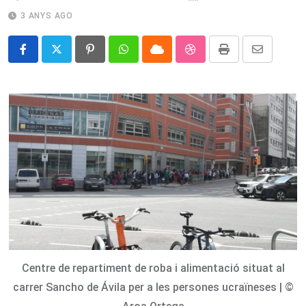
3 ANYS AGO
Pinterest
Whatsapp
Cloud
StumbleUpon
Print
Share
via
Email
Centre de repartiment de roba i alimentació situat al
carrer Sancho de Ávila per a les persones ucraïneses | ©