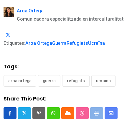
Aroa Ortega
Comunicadora especialitzada en interculturalitat
Etiquetes:
Aroa Ortega
Guerra
Refugiats
Ucraïna
Tags:
aroa ortega
guerra
refugiats
ucraïna
Share This Post:
Pinterest
Whatsapp
Cloud
StumbleUpon
Print
Share
via