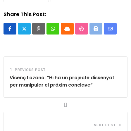
Share This Post:
Pinterest
Whatsapp
Cloud
StumbleUpon
Print
Share
via
Email
PREVIOUS POST
Vicenç Lozano: “Hi ha un projecte dissenyat
per manipular el pròxim conclave”
NEXT POST