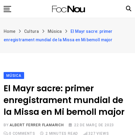
Skip
to
content
Església i societat
Home
Cultura
Música
El Mayr sacre: primer
Filosofia i teologia
enregistrament mundial de la Missa en Mi bemoll major
Cultura
Intercultures
Opinió
MÚSICA
Botiga
El Mayr sacre: primer
enregistrament mundial de
la Missa en Mi bemoll major
BY
ALBERT FERRER FLAMARICH
22 DE MARÇ DE 2023
0
COMMENTS
2 MINUTES READ
327
VIEWS