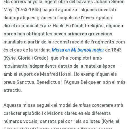
Els darrers anys la ingent obra del bavarès Johann Simon
Mayr (1763-1845) ha protagonitzat algunes novetats
discogràfiques gràcies a l’impuls de l’investigador i
director musical Franz Hauk. En l’àmbit religiós,
algunes
obres han obtingut les seves primeres gravacions
mundials a partir de la reconstrucció de fragments
com
és el cas de la tardana
Missa en Mi bemoll major
de 1843
(Kyrie, Gloria i Credo), que s’ha completat amb
moviments independents datats de la mateixa època —
amb el suport de Manfred Hössl. Ho exemplifiquen els
breus Sanctus, Benedictus i l’Agnus Dei que en són el més
atractiu.
Aquesta missa segueix el model de
missa concertata
amb
caràcter episòdic i divisions clares en els diferents
números vocals, cantats pel cor i els solistes (Kyrie, el