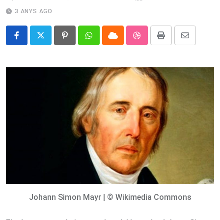
3 ANYS AGO
Pinterest
Whatsapp
Cloud
StumbleUpon
Print
Share
via
Email
Johann Simon Mayr | © Wikimedia Commons