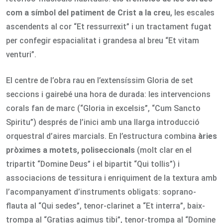
com a símbol del patiment de Crist a la creu
, les escales
ascendents al cor “Et ressurrexit” i un tractament fugat
per confegir espacialitat i grandesa al breu “Et vitam
venturi”.
El centre de l’obra rau en l’extensíssim Gloria de set
seccions i gairebé una hora de durada: les intervencions
corals fan de marc (“Gloria in excelsis”, “Cum Sancto
Spiritu”) després de l’inici amb una llarga introducció
orquestral d’aires marcials. En l’estructura combina
àries
pròximes a motets, poliseccionals
(molt clar en el
tripartit “Domine Deus” i el bipartit “Qui tollis”) i
associacions de tessitura i enriquiment de la textura amb
l’acompanyament d’instruments obligats: soprano-
flauta al “Qui sedes”, tenor-clarinet a “Et interra”, baix-
trompa al “Gratias agimus tibi”, tenor-trompa al “Domine