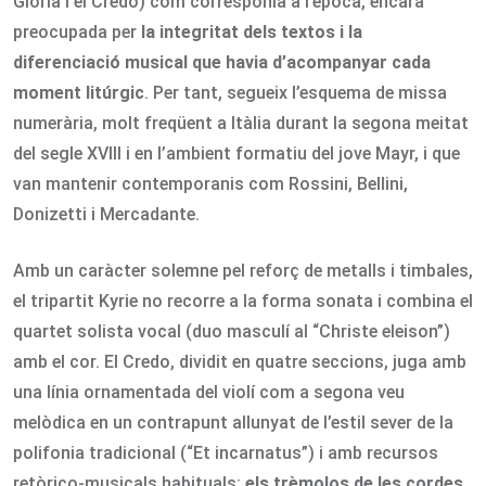
Gloria i el Credo) com corresponia a l’època, encara
preocupada per
la integritat dels textos i la
diferenciació musical que havia d’acompanyar cada
moment litúrgic
. Per tant, segueix l’esquema de missa
numerària, molt freqüent a Itàlia durant la segona meitat
del segle XVIII i en l’ambient formatiu del jove Mayr, i que
van mantenir contemporanis com Rossini, Bellini,
Donizetti i Mercadante.
Amb un caràcter solemne pel reforç de metalls i timbales,
el tripartit Kyrie no recorre a la forma sonata i combina el
quartet solista vocal (duo masculí al “Christe eleison”)
amb el cor. El Credo, dividit en quatre seccions, juga amb
una línia ornamentada del violí com a segona veu
melòdica en un contrapunt allunyat de l’estil sever de la
polifonia tradicional (“Et incarnatus”) i amb recursos
retòrico-musicals habituals:
els trèmolos de les cordes