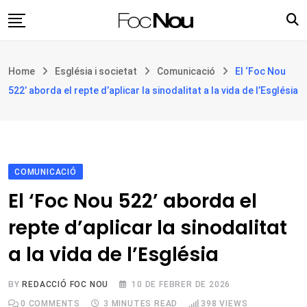
Skip
to
content
Església i societat
Home
Església i societat
Comunicació
El ‘Foc Nou
Filosofia i teologia
522’ aborda el repte d’aplicar la sinodalitat a la vida de l’Església
Cultura
Intercultures
Opinió
COMUNICACIÓ
Botiga
El ‘Foc Nou 522’ aborda el
repte d’aplicar la sinodalitat
a la vida de l’Església
BY
REDACCIÓ FOC NOU
10 DE FEBRER DE 2026
0
COMMENTS
3 MINUTES READ
398
VIEWS