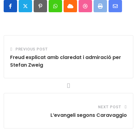
Pinterest
Whatsapp
Cloud
StumbleUpon
Print
Share
via
Email
PREVIOUS POST
Freud explicat amb claredat i admiració per
Stefan Zweig
NEXT POST
L’evangeli segons Caravaggio