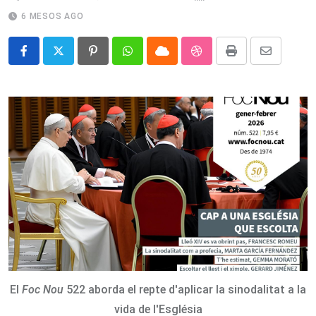
6 MESOS AGO
Pinterest
Whatsapp
Cloud
StumbleUpon
Print
Share
via
Email
El
Foc Nou
522 aborda el repte d'aplicar la sinodalitat a la
vida de l'Església