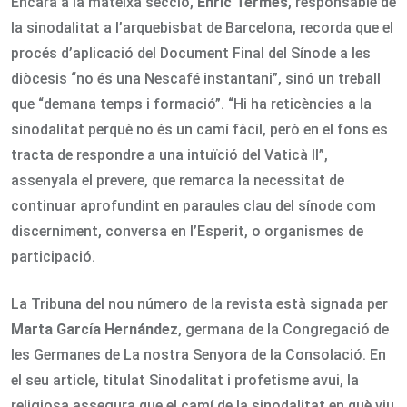
Encara a la mateixa secció,
Enric Termes
, responsable de
la sinodalitat a l’arquebisbat de Barcelona, recorda que el
procés d’aplicació del Document Final del Sínode a les
diòcesis “no és una Nescafé instantani”, sinó un treball
que “demana temps i formació”. “Hi ha reticències a la
sinodalitat perquè no és un camí fàcil, però en el fons es
tracta de respondre a una intuïció del Vaticà II”,
assenyala el prevere, que remarca la necessitat de
continuar aprofundint en paraules clau del sínode com
discerniment, conversa en l’Esperit, o organismes de
participació.
La Tribuna del nou número de la revista està signada per
Marta García Hernández
, germana de la Congregació de
les Germanes de La nostra Senyora de la Consolació. En
el seu article, titulat Sinodalitat i profetisme avui, la
religiosa assegura que el camí de la sinodalitat en què viu