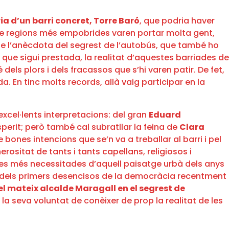
a d’un barri concret, Torre Baró
, que podria haver
e de regions més empobrides varen portar molta gent,
que l’anècdota del segrest de l’autobús, que també ho
i que sigui prestada, la realitat d’aquestes barriades de
s plors i dels fracassos que s’hi varen patir. De fet,
. En tinc molts records, allà vaig participar en la
xcel·lents interpretacions: del gran
Eduard
perit; però també cal subratllar la feina de
Clara
bones intencions que se’n va a treballar al barri i pel
sitat de tants i tants capellans, religiosos i
sones més necessitades d’aquell paisatge urbà dels anys
mbé dels primers desencisos de la democràcia recentment
el mateix alcalde Maragall en el segrest de
 la seva voluntat de conèixer de prop la realitat de les