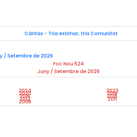
Foc Nou 524
Juny / Setembre de 2026
2024
2023
2020
2019
2016
2015
2012
2011
2008