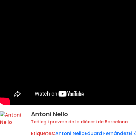
Antoni Nello
Teòleg i prevere de la diòcesi de Barcelona
Etiquetes:
Antoni Nello
Eduard Fernández
El 