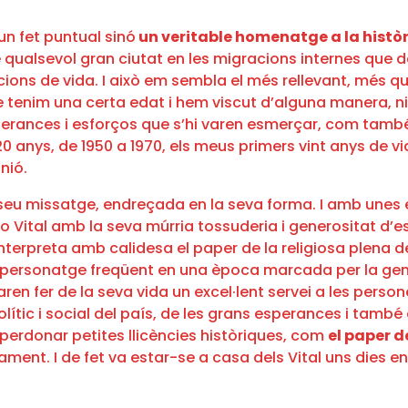
un fet puntual sinó
un veritable homenatge a la històri
 de qualsevol gran ciutat en les migracions internes qu
icions de vida. I això em sembla el més rellevant, més 
 que tenim una certa edat i hem viscut d’alguna manera, n
ances i esforços que s’hi varen esmerçar, com també del
anys, de 1950 a 1970, els meus primers vint anys de vida
nió.
l seu missatge, endreçada en la seva forma. I amb unes e
 Vital amb la seva múrria tossuderia i generositat d’es
nterpreta amb calidesa el paper de la religiosa plena de 
 personatge freqüent en una època marcada per la genero
aren fer de la seva vida un excel·lent servei a les per
polític i social del país, de les grans esperances i ta
 perdonar petites llicències històriques, com
el paper d
tament. I de fet va estar-se a casa dels Vital uns dies en