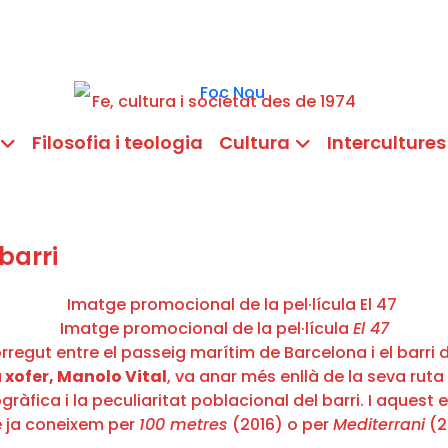
Fe, cultura i societat des de 1974
Filosofia i teologia
Cultura
Intercultures
barri
Imatge promocional de la pel·lícula
El 47
ecorregut entre el passeig marítim de Barcelona i el bar
 xofer, Manolo Vital
, va anar més enllà de la seva ruta 
ràfica i la peculiaritat poblacional del barri. I aquest e
ue ja coneixem per
100 metres
(2016) o per
Mediterrani
(2