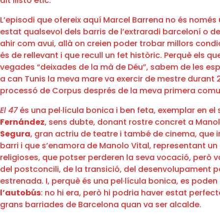
alt llistó ètic.
L’episodi que ofereix aquí Marcel Barrena no és només 
estat qualsevol dels barris de l’extraradi barceloní o
ahir com avui, allà on creien poder trobar millors cond
és de rellevant i que recull un fet històric. Perquè els
vegades “deixades de la mà de Déu”, sabem de les esper
a can Tunis la meva mare va exercir de mestre durant 20 
processó de Corpus després de la meva primera comu
El 47
és una pel·lícula bonica i ben feta, exemplar en e
Fernández
, sens dubte, donant rostre concret a Manolo
Segura
, gran actriu de teatre i també de cinema, que i
barri i que s’enamora de Manolo Vital, representant un
religioses, que potser perderen la seva vocació, però v
del postconcili, de la transició, del desenvolupament 
estrenada. I, perquè és una pel·lícula bonica, es poden
l’autobús
: no hi era, però hi podria haver estat perfec
grans barriades de Barcelona quan va ser alcalde.