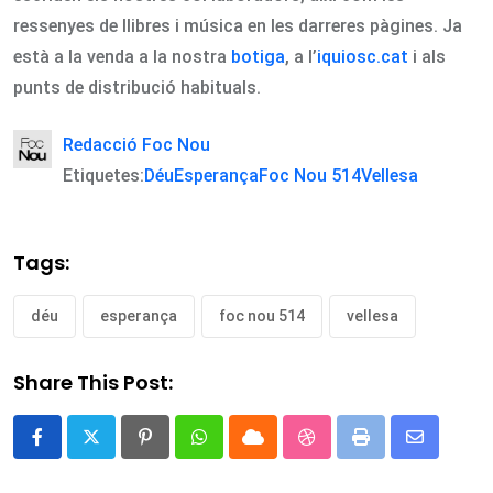
ressenyes de llibres i música en les darreres pàgines. Ja
està a la venda a la nostra
botiga
, a l’
iquiosc.cat
i als
punts de distribució habituals.
Redacció Foc Nou
Etiquetes:
Déu
Esperança
Foc Nou 514
Vellesa
Tags:
déu
esperança
foc nou 514
vellesa
Share This Post:
Pinterest
Whatsapp
Cloud
StumbleUpon
Print
Share
via