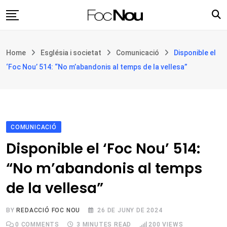
Skip
to
content
Església i societat
Home
Església i societat
Comunicació
Disponible el
Filosofia i teologia
‘Foc Nou’ 514: “No m’abandonis al temps de la vellesa”
Cultura
Intercultures
Opinió
COMUNICACIÓ
Botiga
Disponible el ‘Foc Nou’ 514:
“No m’abandonis al temps
de la vellesa”
BY
REDACCIÓ FOC NOU
26 DE JUNY DE 2024
0
COMMENTS
3 MINUTES READ
200
VIEWS