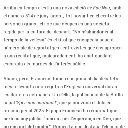
Arriba en temps d’estiu una nova edició de
Foc Nou
, amb
el número 514 de juny-agost, tot posant en el centre les
persones grans i el lloc que ocupen en una societat
regida per la cultura del descart.
“No m’abandonis al
temps de la vellesa”
és el títol que encapçala aquest
número ple de reportatges i entrevistes que ens apropen
a una realitat que, malauradament, ha anat quedant
escurada als marges de l’interès públic.
Abans, però, Francesc Romeu ens posa al dia dels fets
més rellevants ocorreguts a l’Església universal durant
les darreres setmanes. Un d’ells, la publicació de la Butlla
papal
‘Spes non confundit’
, que ja convoca el Jubileu
ordinari per al 2025. El papa Francesc ha remarcat que
serà un any jubilar “marcat per l’esperança en Déu, que
no ens pot defraudar”
. Romeu també destaca l’elecció de