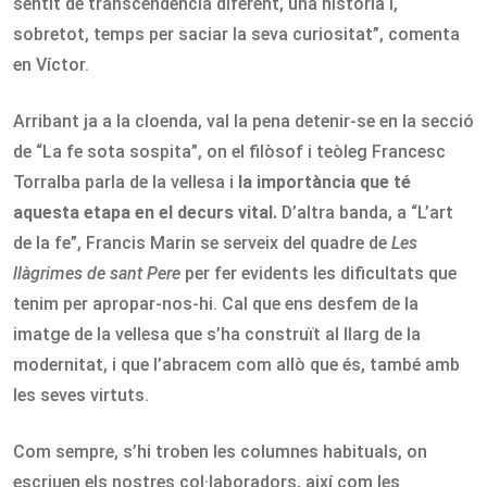
sentit de transcendència diferent, una història i,
sobretot, temps per saciar la seva curiositat”, comenta
en Víctor.
Arribant ja a la cloenda, val la pena detenir-se en la secció
de “La fe sota sospita”, on el filòsof i teòleg Francesc
Torralba parla de la vellesa i
la importància que té
aquesta etapa en el decurs vital.
D’altra banda, a “L’art
de la fe”, Francis Marin se serveix del quadre de
Les
llàgrimes de sant Pere
per fer evidents les dificultats que
tenim per apropar-nos-hi. Cal que ens desfem de la
imatge de la vellesa que s’ha construït al llarg de la
modernitat, i que l’abracem com allò que és, també amb
les seves virtuts.
Com sempre, s’hi troben les columnes habituals, on
escriuen els nostres col·laboradors, així com les