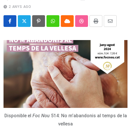
2 ANYS AGO
Pinterest
Whatsapp
Cloud
StumbleUpon
Print
Share
via
Email
Disponible el
Foc Nou
514: No m’abandonis al temps de la
vellesa