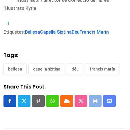
Il·lustrador i director de Col·lecció de llibres
il·lustrats Kyrie
Etiquetes:
Bellesa
Capella Sixtina
Déu
Francis Marín
Tags:
bellesa
capella sixtina
déu
francis marín
Share This Post:
Pinterest
Whatsapp
Cloud
StumbleUpon
Print
Share
via
Email