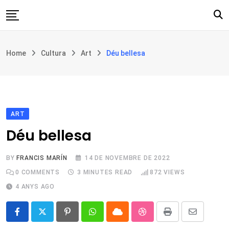
Skip
to
content
Església i societat
Home
Cultura
Art
Déu bellesa
Filosofia i teologia
Cultura
Intercultures
Opinió
ART
Déu bellesa
Botiga
BY
FRANCIS MARÍN
14 DE NOVEMBRE DE 2022
0
COMMENTS
3 MINUTES READ
872
VIEWS
4 ANYS AGO
Pinterest
Whatsapp
Cloud
StumbleUpon
Print
Share