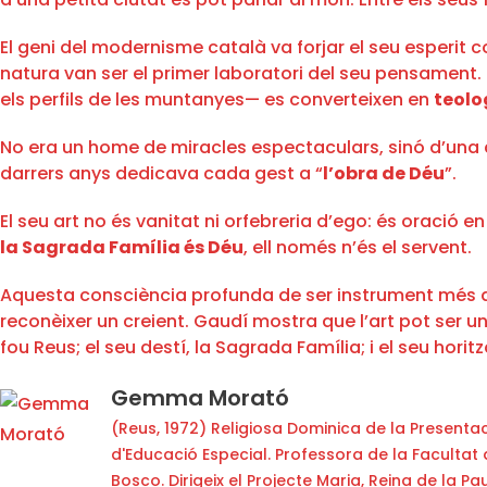
El geni del modernisme català va forjar el seu esperit c
natura van ser el primer laboratori del seu pensament.
els perfils de les muntanyes— es converteixen en
teolo
No era un home de miracles espectaculars, sinó d’una c
darrers anys dedicava cada gest a “
l’obra de Déu
”.
El seu art no és vanitat ni orfebreria d’ego: és oraci
la Sagrada Família és Déu
, ell només n’és el servent.
Aquesta consciència profunda de ser instrument més q
reconèixer un creient. Gaudí mostra que l’art pot ser un
fou Reus; el seu destí, la Sagrada Família; i el seu horitzó
Gemma Morató
(Reus, 1972) Religiosa Dominica de la Presentac
d'Educació Especial. Professora de la Facultat 
Bosco. Dirigeix el Projecte Maria, Reina de la 