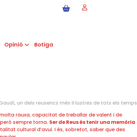
Opinió
Botiga
Gaudí, un dels reusencs més il·lustres de tots els temps
 molta rauxa, capacitat de treballar de valent i de
a però sempre torna.
Ser de Reus és tenir una memòria
italitat cultural d’avui. I és, sobretot, saber que des
ingular.