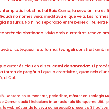
ontemplatiu i obstinat al Baix Camp, la seva ànima és fil
 Gaudí no només veia: meditava el que veia. Les formes 
gia natural
. No hi ha separació entre bellesa i fe, entre 
oherència obstinada. Vivia amb austeritat, resava amb 
ó en pedra, catequesi feta forma, Evangeli construït am
ue autor és clau en el seu
camí de santedat
. El proc
a forma de pregària i que la creativitat, quan neix d’una
, el Cel.
ió. Doctora en Humanitats, periodista, màster en Teologia Mor
de Comunicació i Relacions Internacionals Blanquerna URL i pr
Pau. És webmàster de la seva congregació present a 37 països 