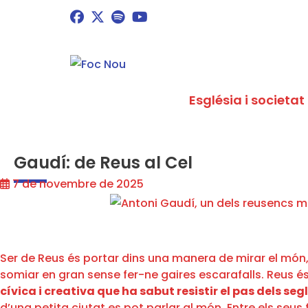
Església i societat
Gaudí: de Reus al Cel
7 de novembre de 2025
Ser de Reus és portar dins una manera de mirar el món, és
somiar en gran sense fer-ne gaires escarafalls. Reus és
cívica i creativa que ha sabut resistir el pas dels seg
d’una petita ciutat es pot parlar al món. Entre els seus f