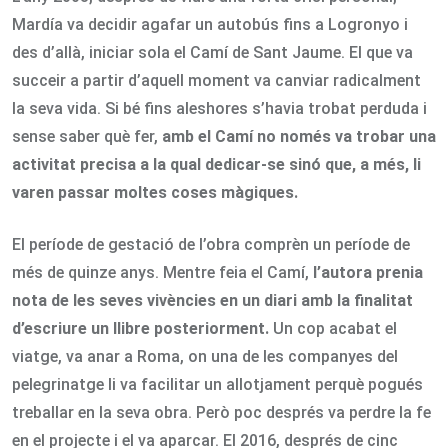
Mardía va decidir agafar un autobús fins a Logronyo i
des d’allà, iniciar sola el Camí de Sant Jaume. El que va
succeir a partir d’aquell moment va canviar radicalment
la seva vida. Si bé fins aleshores s’havia trobat perduda i
sense saber què fer,
amb el Camí
no només va trobar una
activitat precisa a la qual dedicar-se sinó que, a més, li
varen passar moltes coses màgiques.
El període de gestació de l’obra comprèn un període de
més de quinze anys. Mentre feia el Camí,
l’autora prenia
nota de les seves vivències en un diari amb la finalitat
d’escriure un llibre posteriorment.
Un cop acabat el
viatge, va anar a Roma, on una de les companyes del
pelegrinatge li va facilitar un allotjament perquè pogués
treballar en la seva obra. Però poc després va perdre la fe
en el projecte i el va aparcar. El 2016, després de cinc