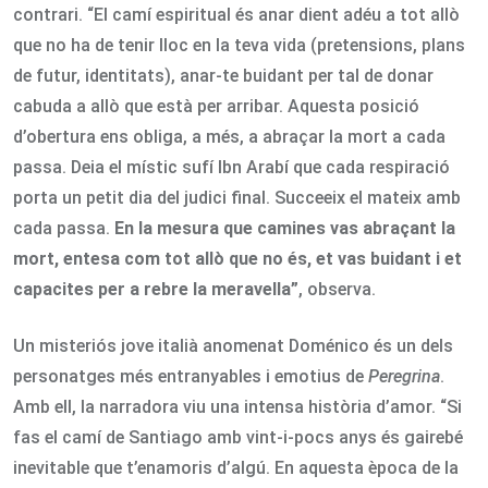
contrari. “El camí espiritual és anar dient adéu a tot allò
que no ha de tenir lloc en la teva vida (pretensions, plans
de futur, identitats), anar-te buidant per tal de donar
cabuda a allò que està per arribar. Aquesta posició
d’obertura ens obliga, a més, a abraçar la mort a cada
passa. Deia el místic sufí Ibn Arabí que cada respiració
porta un petit dia del judici final. Succeeix el mateix amb
cada passa.
En la mesura que camines vas abraçant la
mort, entesa com tot allò que no és, et vas buidant i et
capacites per a rebre la meravella”
, observa.
Un misteriós jove italià anomenat Doménico és un dels
personatges més entranyables i emotius de
Peregrina
.
Amb ell, la narradora viu una intensa història d’amor. “Si
fas el camí de Santiago amb vint-i-pocs anys és gairebé
inevitable que t’enamoris d’algú. En aquesta època de la