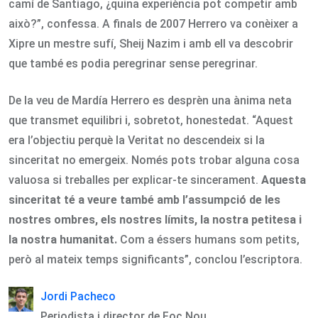
camí de Santiago, ¿quina experiència pot competir amb
això?”, confessa. A finals de 2007 Herrero va conèixer a
Xipre un mestre sufí, Sheij Nazim i amb ell va descobrir
que també es podia peregrinar sense peregrinar.
De la veu de Mardía Herrero es desprèn una ànima neta
que transmet equilibri i, sobretot, honestedat. “Aquest
era l’objectiu perquè la Veritat no descendeix si la
sinceritat no emergeix. Només pots trobar alguna cosa
valuosa si treballes per explicar-te sincerament.
Aquesta
sinceritat té a veure també amb l’assumpció de les
nostres ombres, els nostres límits, la nostra petitesa i
la nostra humanitat.
Com a éssers humans som petits,
però al mateix temps significants”, conclou l’escriptora.
Jordi Pacheco
Periodista i director de Foc Nou