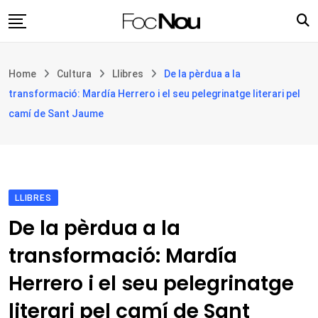
Skip
to
content
Església i societat
Home
Cultura
Llibres
De la pèrdua a la
Filosofia i teologia
transformació: Mardía Herrero i el seu pelegrinatge literari pel
Cultura
camí de Sant Jaume
Intercultures
Opinió
Botiga
LLIBRES
De la pèrdua a la
transformació: Mardía
Herrero i el seu pelegrinatge
literari pel camí de Sant