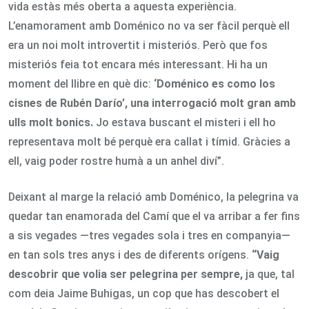
vida estàs més oberta a aquesta experiència.
L’enamorament amb Doménico no va ser fàcil perquè ell
era un noi molt introvertit i misteriós. Però que fos
misteriós feia tot encara més interessant. Hi ha un
moment del llibre en què dic:
‘Doménico es como los
cisnes de Rubén Darío’, una interrogació molt gran amb
ulls molt bonics.
Jo estava buscant el misteri i ell ho
representava molt bé perquè era callat i tímid. Gràcies a
ell, vaig poder rostre humà a un anhel diví”.
Deixant al marge la relació amb Doménico, la pelegrina va
quedar tan enamorada del Camí que el va arribar a fer fins
a sis vegades —tres vegades sola i tres en companyia—
en tan sols tres anys i des de diferents orígens.
“Vaig
descobrir que volia ser pelegrina per sempre,
ja que, tal
com deia Jaime Buhigas, un cop que has descobert el