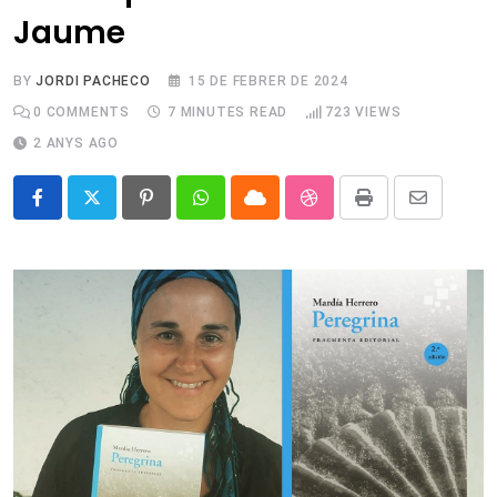
Jaume
BY
JORDI PACHECO
15 DE FEBRER DE 2024
0
COMMENTS
7 MINUTES READ
723
VIEWS
2 ANYS AGO
Pinterest
Whatsapp
Cloud
StumbleUpon
Print
Share
via
Email