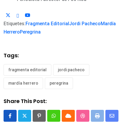
Etiquetes:
Fragmenta Editorial
Jordi Pacheco
Mardía
Herrero
Peregrina
Tags:
fragmenta editorial
jordi pacheco
mardía herrero
peregrina
Share This Post:
Pinterest
Whatsapp
Cloud
StumbleUpon
Print
Share
via