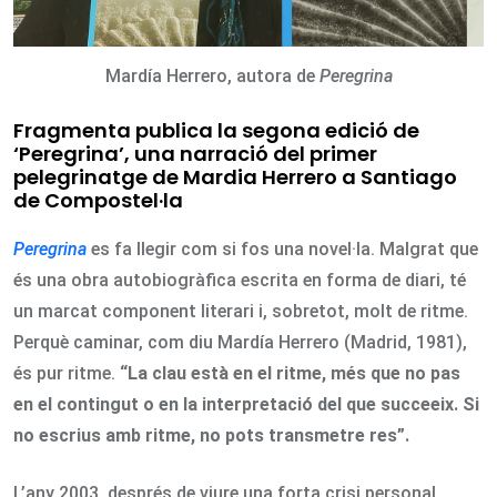
Mardía Herrero, autora de
Peregrina
Fragmenta publica la segona edició de
‘Peregrina’, una narració del primer
pelegrinatge de Mardia Herrero a Santiago
de Compostel·la
Peregrina
es fa llegir com si fos una novel·la. Malgrat que
és una obra autobiogràfica escrita en forma de diari, té
un marcat component literari i, sobretot, molt de ritme.
Perquè caminar, com diu Mardía Herrero (Madrid, 1981),
és pur ritme.
“La clau està en el ritme, més que no pas
en el contingut o en la interpretació del que succeeix. Si
no escrius amb ritme, no pots transmetre res”.
L’any 2003, després de viure una forta crisi personal,