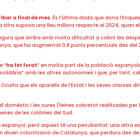
ribar a final de mes
. És l’última dada que dona l’Enqu
La xifra suposa una lleu millora respecte al 2024, quan e
ssegura que arriba amb molta dificultat a cobrir les d
nya, que ha augmentat 0,8 punts percentuals des del 20
e “
ha fet forat
” en molta part de la població espanyola
olidària” amb les altres autonomies i que, per tant, cal
Oculta que els aparells de l’Estat i les seves classes 
all domèstic i les cures (feines sobretot realitzades pe
ueses de les colònies del Sud.
espanyol, però aquest té una peculiaritat: una altra ex
en diuen colonització de Catalunya, que perdura des de