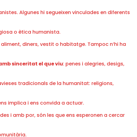
manistes. Algunes hi segueixen vinculades en diferents
igiosa o ètica humanista.
aliment, diners, vestit o habitatge. Tampoc n’hi ha
amb sinceritat el que viu
: penes i alegries, desigs,
ieses tradicionals de la humanitat: religions,
ns implica i ens convida a actuar.
lades i amb por, són les que ens esperonen a cercar
omunitària.