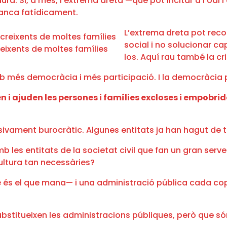
a. Si, a més, l’extrema dreta —que pot incitar a l’odi i 
 tanca fatídicament.
L’extrema dreta pot reco
social i no solucionar ca
creixents de moltes famílies
los. Aquí rau també la cr
mb més democràcia i més participació. I la democràcia p
n i ajuden les persones i famílies excloses i empobr
vament burocràtic. Algunes entitats ja han hagut de tan
 les entitats de la societat civil que fan un gran servei
cultura tan necessàries?
 és el que mana— i una administració pública cada cop
o substitueixen les administracions públiques, però que só