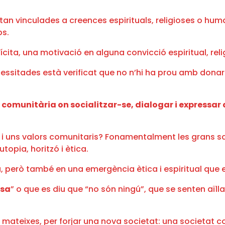
estan vinculades a creences espirituals, religioses o hu
ps.
ícita, una motivació en alguna convicció espiritual, rel
ssitades està verificat que no n’hi ha prou amb donar 
 comunitària on socialitzar-se, dialogar i expressar 
i uns valors comunitaris? Fonamentalment les grans sav
utopia, horitzó i ètica.
, però també en una emergència ètica i espiritual que e
osa
” o que es diu que “no són ningú”, que se senten aïl
 mateixes, per forjar una nova societat: una societat c