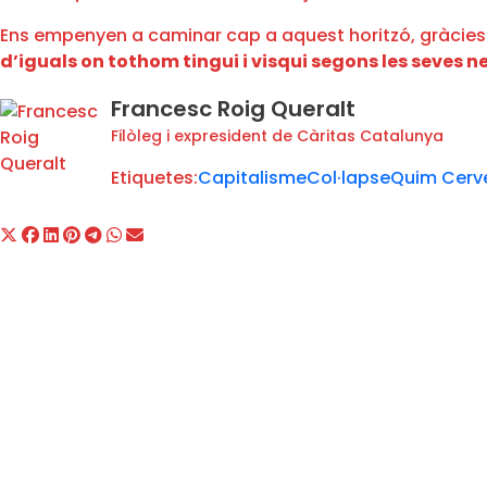
Ens empenyen a caminar cap a aquest horitzó, gràcies a
d’iguals on tothom tingui i visqui segons les seves n
Francesc Roig Queralt
Filòleg i expresident de Càritas Catalunya
Etiquetes:
Capitalisme
Col·lapse
Quim Cerve