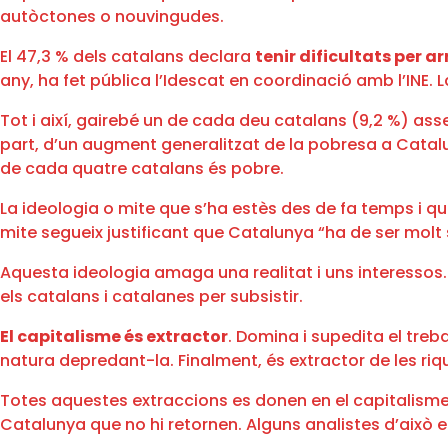
autòctones o nouvingudes.
El 47,3 % dels catalans declara
tenir dificultats per ar
any, ha fet pública l’Idescat en coordinació amb l’INE. 
Tot i així, gairebé un de cada deu catalans (9,2 %) a
part, d’un augment generalitzat de la pobresa a Catalu
de cada quatre catalans és pobre.
La ideologia o mite que s’ha estès des de fa temps i qu
mite segueix justificant que Catalunya “ha de ser molt s
Aquesta ideologia amaga una realitat i uns interessos. 
els catalans i catalanes per subsistir.
El capitalisme és extractor
. Domina i supedita el treb
natura depredant-la. Finalment, és extractor de les riq
Totes aquestes extraccions es donen en el capitalisme 
Catalunya que no hi retornen. Alguns analistes d’això 