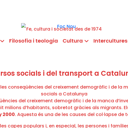
Fe, cultura i societat des de 1974
Filosofia i teologia
Cultura
Intercultures
cursos socials i del transport a Catal
üències del creixement demogràfic i de la manca d’inve
t milions d’habitants, sobretot gràcies als migrants. Els
ny 2000
. Aquesta és una de les causes del col·lapse de t
les capes populars i, en especial, les persones i famíli