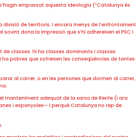
art s’hagin empassat aquesta ideologia (“Catalunya és
la divisió de territoris. I encara menys de l’enfrontament
l sovint dona la impressió que s’hi adhereixen el PSC i
at de classes: hi ha classes dominants i classes
 hi ha pobres que sofreixen les conseqüències de tantes
 parar al carrer; o en les persones que dormen al carrer,
na.
et el manteniment adequat de la xarxa de Renfe (i ara
lanes i espanyoles— i perquè Catalunya no rep de
.