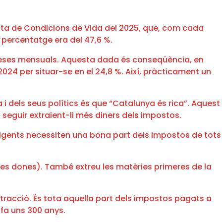
esta de Condicions de Vida del 2025, que, com cada
l percentatge era del 47,6 %.
espeses mensuals. Aquesta dada és conseqüència, en
24 per situar-se en el 24,8 %. Així, pràcticament un
 i dels seus polítics és que “Catalunya és rica”. Aquest
 seguir extraient-li més diners dels impostos.
dirigents necessiten una bona part dels impostos de tots
r les dones). També extreu les matèries primeres de la
tracció. És tota aquella part dels impostos pagats a
 fa uns 300 anys.