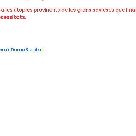
 les utopies provinents de les grans savieses que imag
ecessitats
.
ra i Duran
Sanitat