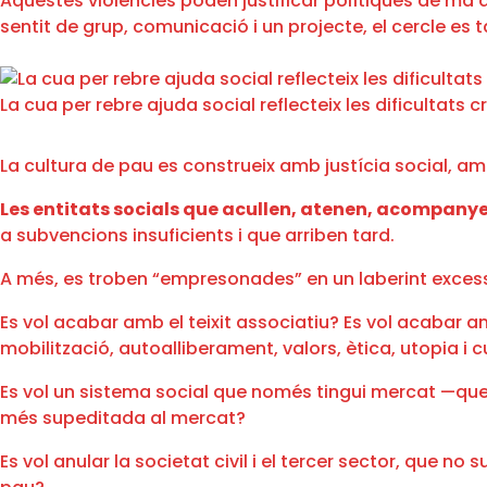
Aquestes violències poden justificar polítiques de mà dur
sentit de grup, comunicació i un projecte, el cercle es
La cua per rebre ajuda social reflecteix les dificultats 
La cultura de pau es construeix amb justícia social, a
Les entitats socials que acullen, atenen, acompanye
a subvencions insuficients i que arriben tard.
A més, es troben “empresonades” en un laberint excessi
Es vol acabar amb el teixit associatiu? Es vol acabar amb
mobilització, autoalliberament, valors, ètica, utopia i 
Es vol un sistema social que només tingui mercat —que
més supeditada al mercat?
Es vol anular la societat civil i el tercer sector, que n