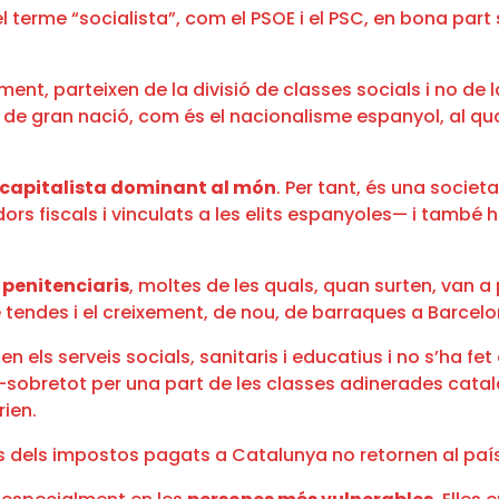
 el terme “socialista”, com el PSOE i el PSC, en bona p
lment, parteixen de la divisió de classes socials i no de 
 de gran nació, com és el nacionalisme espanyol, al qua
 capitalista dominant al món
. Per tant, és una societ
ors fiscals i vinculats a les elits espanyoles— i també
 penitenciaris
, moltes de les quals, quan surten, van a
 tendes i el creixement, de nou, de barraques a Barcelo
en els serveis socials, sanitaris i educatius i no s’ha f
 —sobretot per una part de les classes adinerades cata
rien.
 dels impostos pagats a Catalunya no retornen al país