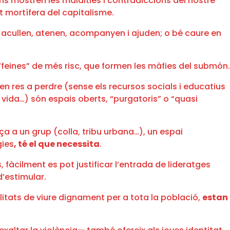
 ens mostren les malalties i contradiccions del nostre
at mortífera del capitalisme.
t, acullen, atenen, acompanyen i ajuden; o bé caure en
 “feines” de més risc, que formen les màfies del submón.
en res a perdre (sense els recursos socials i educatius
 vida…) són espais oberts, “purgatoris” o “quasi
nça a un grup (colla, tribu urbana…), un espai
gies
, té el que necessita
.
s, fàcilment es pot justificar l’entrada de lideratges
d’estimular.
ibilitats de viure dignament per a tota la població,
estan