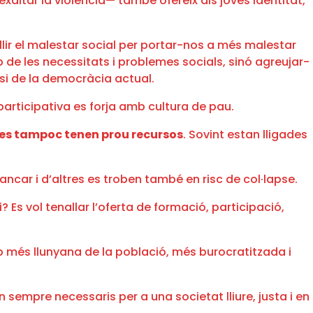
exaltar la violència— també ofereix als joves identitat,
llir el malestar social per portar-nos a més malestar
p de les necessitats i problemes socials, sinó agreujar-
isi de la democràcia actual.
articipativa es forja amb cultura de pau.
ides tampoc tenen prou recursos
. Sovint estan lligades
car i d’altres es troben també en risc de col·lapse.
? Es vol tenallar l’oferta de formació, participació,
 més llunyana de la població, més burocratitzada i
n sempre necessaris per a una societat lliure, justa i en