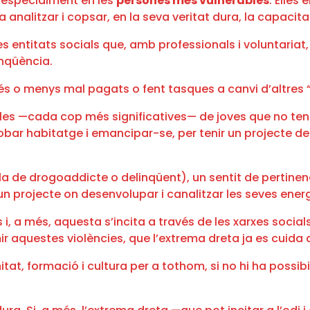
m especialment en les
persones més vulnerables
. Elles
a analitzar i copsar, en la seva veritat dura, la capacit
es entitats socials que, amb professionals i voluntaria
inqüència.
 més o menys mal pagats o fent tasques a canvi d’altres
colles —cada cop més significatives— de joves que no ten
robar habitatge i emancipar-se, per tenir un projecte de
ui la de drogoaddicte o delinqüent), un sentit de pertine
un projecte on desenvolupar i canalitzar les seves ener
s i, a més, aquesta s’incita a través de les xarxes social
ir aquestes violències, que l’extrema dreta ja es cuida 
sanitat, formació i cultura per a tothom, si no hi ha poss