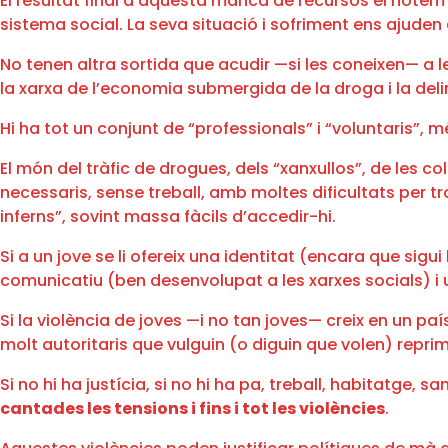
El resultat final d’aquesta manca de recursos el note
sistema social. La seva situació i sofriment ens ajuden 
No tenen altra sortida que acudir —si les coneixen— a l
la xarxa de l’economia submergida de la droga i la del
Hi ha tot un conjunt de “professionals” i “voluntaris”,
El món del tràfic de drogues, dels “xanxullos”, de les 
necessaris, sense treball, amb moltes dificultats per t
inferns”, sovint massa fàcils d’accedir-hi.
Si a un jove se li ofereix una identitat (encara que sig
comunicatiu (ben desenvolupat a les xarxes socials) i 
Si la violència de joves —i no tan joves— creix en un paí
molt autoritaris que vulguin (o diguin que volen) reprim
Si no hi ha justícia, si no hi ha pa, treball, habitatge, 
cantades les tensions i fins i tot les violències
.