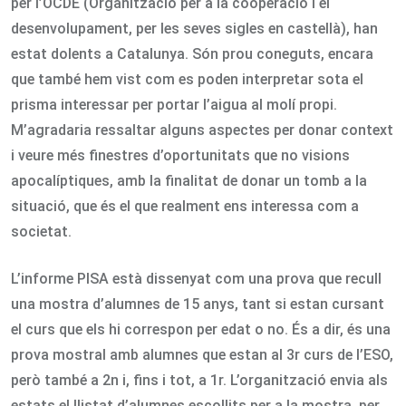
per l’OCDE (Organització per a la cooperació i el
desenvolupament, per les seves sigles en castellà), han
estat dolents a Catalunya. Són prou coneguts, encara
que també hem vist com es poden interpretar sota el
prisma interessar per portar l’aigua al molí propi.
M’agradaria ressaltar alguns aspectes per donar context
i veure més finestres d’oportunitats que no visions
apocalíptiques, amb la finalitat de donar un tomb a la
situació, que és el que realment ens interessa com a
societat.
L’informe PISA està dissenyat com una prova que recull
una mostra d’alumnes de 15 anys, tant si estan cursant
el curs que els hi correspon per edat o no. És a dir, és una
prova mostral amb alumnes que estan al 3r curs de l’ESO,
però també a 2n i, fins i tot, a 1r. L’organització envia als
estats el llistat d’alumnes escollits per a la mostra, per