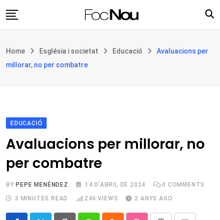
Skip
to
content
Església i societat
Home
Església i societat
Educació
Avaluacions per
Filosofia i teologia
millorar, no per combatre
Cultura
Intercultures
Opinió
EDUCACIÓ
Botiga
Avaluacions per millorar, no
per combatre
BY
PEPE MENÉNDEZ
14 D'ABRIL DE 2024
0
COMMENTS
3 MINUTES READ
246
VIEWS
2 ANYS AGO