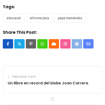
Tags:
educació
informe pisa
pepe menéndez
Share This Post:
Pinterest
Whatsapp
Cloud
StumbleUpon
Print
Share
via
Email
PREVIOUS POST
Un llibre en record del bisbe Joan Carrera