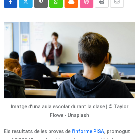
Pinterest
Whatsapp
Cloud
StumbleUpon
Print
Share
via
Email
Imatge d'una aula escolar durant la clase | © Taylor
Flowe - Unsplash
Els resultats de les proves de
l’informe PISA
, promogut