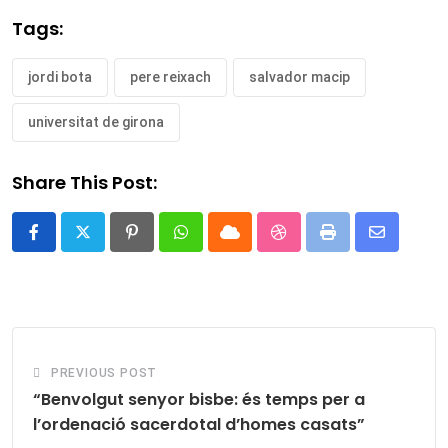
Tags:
jordi bota
pere reixach
salvador macip
universitat de girona
Share This Post:
Pinterest
Whatsapp
Cloud
StumbleUpon
Print
Share
via
Email
PREVIOUS POST
“Benvolgut senyor bisbe: és temps per a
l’ordenació sacerdotal d’homes casats”