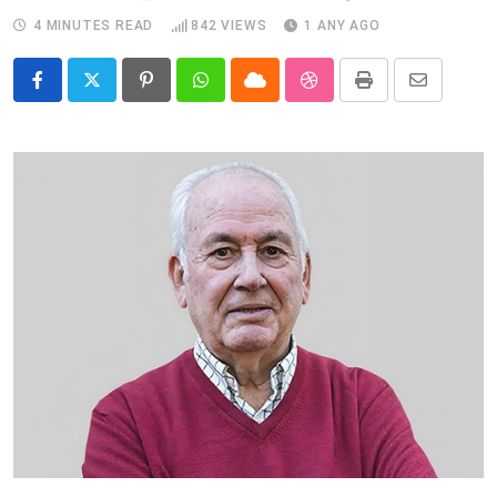
4 MINUTES READ
842
VIEWS
1 ANY AGO
Pinterest
Whatsapp
Cloud
StumbleUpon
Print
Share
via
Email