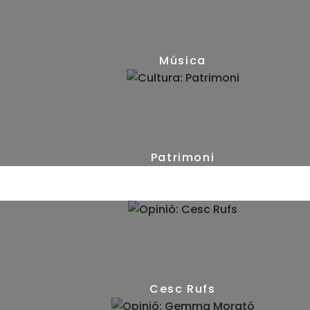
(90)
Música
(20)
Patrimoni
(16)
Cesc Rufs