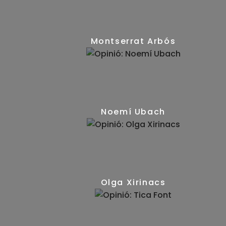
Montserrat Arbós
(7)
Noemí Ubach
(14)
Olga Xirinacs
(13)