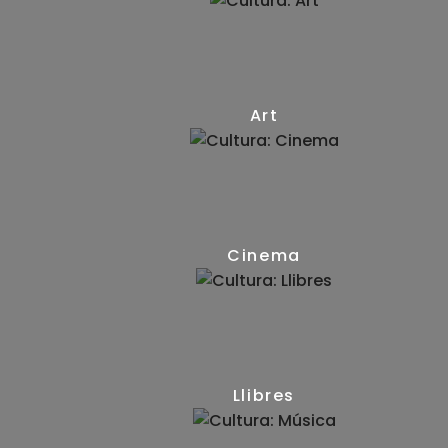
Art
(15)
Cinema
(24)
Llibres