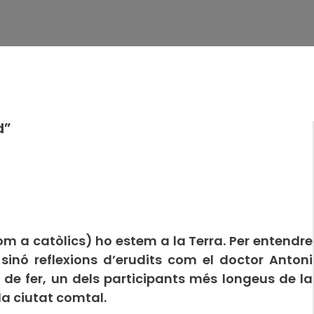
d”
om a catòlics) ho estem a la Terra. Per entendre
sinó reflexions d’erudits com el doctor Antoni
de fer, un dels participants més longeus de la
 la ciutat comtal.