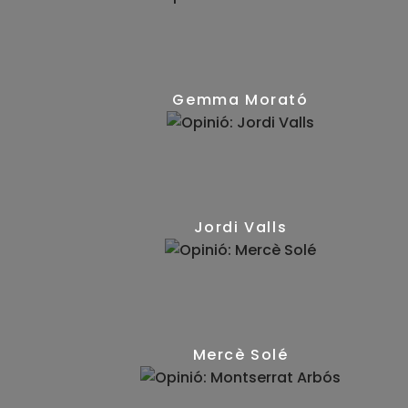
(13)
Gemma Morató
(16)
Jordi Valls
(15)
Mercè Solé
(9)