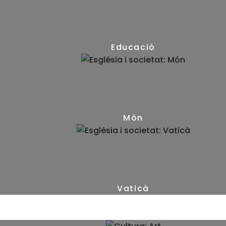
(56)
Educació
(28)
Món
(104)
Vaticà
(21)