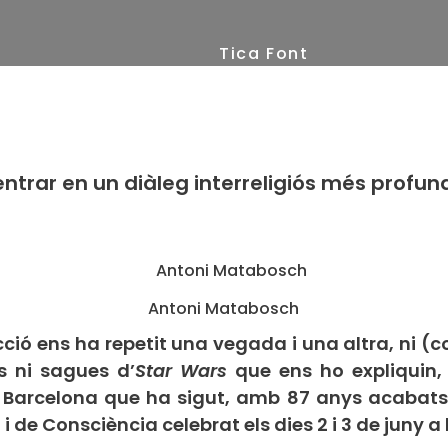
Tica Font
(8)
trar en un diàleg interreligiós més profun
Antoni Matabosch
ció ens ha repetit una vegada i una altra, ni (c
s ni sagues d’
Star Wars
que ens ho expliquin, 
e Barcelona que ha sigut, amb 87 anys acabats 
i de Consciència celebrat els dies 2 i 3 de juny a