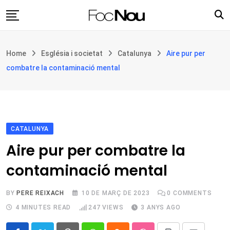
Skip
to
content
Església i societat
Home
Església i societat
Catalunya
Aire pur per
Filosofia i teologia
combatre la contaminació mental
Cultura
Intercultures
Opinió
CATALUNYA
Botiga
Aire pur per combatre la
contaminació mental
BY
PERE REIXACH
10 DE MARÇ DE 2023
0
COMMENTS
4 MINUTES READ
247
VIEWS
3 ANYS AGO