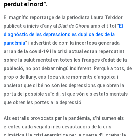
perdut el nord”.
El magnífic reportatge de la periodista Laura Teixidor
publicat a inicis d’any al
Diari de Girona
amb el títol “
El
diagnòstic de les depressions es duplica des de la
pandèmia
” i advertint de com
la incertesa generada
arran de la covid-19 i la crisi actual estan repercutint
sobre la salut mental en totes les franges d’edat de la
població
, no pot deixar ningú indiferent. Perquè a tots, de
prop o de lluny, ens toca viure moments d’angoixa i
ansietat que si bé no són les depressions que obren la
porta del possible suïcidi, sí que són els estats mentals
que obren les portes a la depressió.
Als estralls provocats per la pandèmia, s’hi sumen els
efectes cada vegada més devastadors de la crisi
climàtica i la crisi energètica per la guerra d’Ucraïna; la