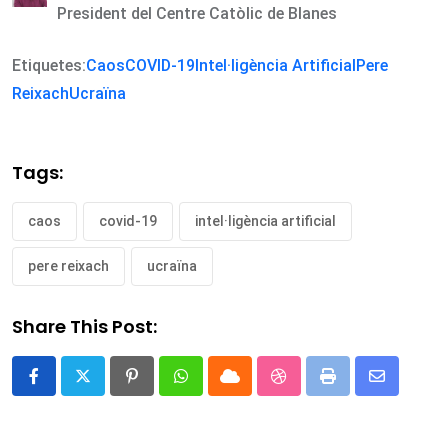
President del Centre Catòlic de Blanes
Etiquetes:
Caos
COVID-19
Intel·ligència Artificial
Pere
Reixach
Ucraïna
Tags:
caos
covid-19
intel·ligència artificial
pere reixach
ucraïna
Share This Post:
Pinterest
Whatsapp
Cloud
StumbleUpon
Print
Share
via
Email