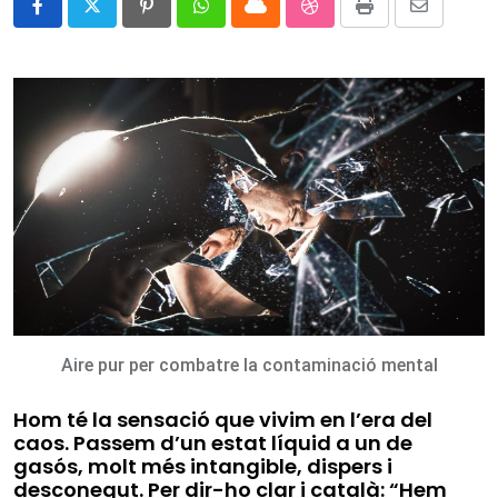
Pinterest
Whatsapp
Cloud
StumbleUpon
Print
Share
via
Email
Aire pur per combatre la contaminació mental
Hom té la sensació que vivim en l’era del
caos. Passem d’un estat líquid a un de
gasós, molt més intangible, dispers i
desconegut. Per dir-ho clar i català: “Hem