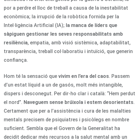
por a perdre el lloc de treball a causa de la inestabilitat
econòmica; la irrupció de la robòtica fornida per la
Intel·ligència Artificial (IA);
la manca de líders que
sàpiguen gestionar les seves responsabilitats amb
resiliència
, empatia, amb visió sistèmica, adaptabilitat,
transparència, treball col·laboratiu i intuïció, que generin
confiança.
Hom té la sensació que
vivim en l’era del caos
. Passem
d’un estat líquid a un de gasós, molt més intangible,
dispers i desconegut. Per dir-ho clar i català: “Hem perdut
el nord”.
Naveguem sense brúixola i estem desorientats
.
Certament que per a l’assistència i cura de les malalties
mentals precisem de psiquiatres i psicòlegs en nombre
suficient. Sembla que el Govern de la Generalitat ha
decidit dedicar més recursos a la salut mental amb un