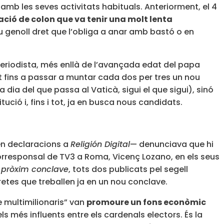
amb les seves activitats habituals. Anteriorment, el 4
ció de colon que va tenir una molt lenta
eu genoll dret que l’obliga a anar amb bastó o en
eriodista, més enllà de l’avançada edat del papa
ut fins a passar a muntar cada dos per tres un nou
 dia del que passa al Vaticà, sigui el que sigui), sinó
ució i, fins i tot, ja en busca nous candidats.
—en declaracions a
Religión Digital
— denunciava que hi
xcorresponsal de TV3 a Roma,
Vicenç Lozano
, en els seus
l pròxim conclave
, tots dos publicats pel segell
retes que treballen ja en un nou conclave.
e multimilionaris” van
promoure un fons econòmic
ls més influents entre els cardenals electors. És la