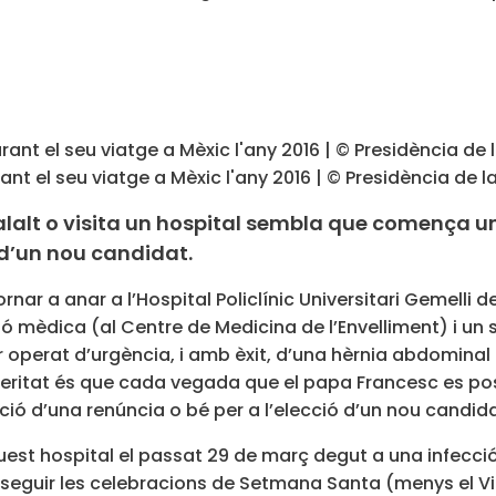
ant el seu viatge a Mèxic l'any 2016 | © Presidència de 
lt o visita un hospital sembla que comença un 
 d’un nou candidat.
ornar a anar a l’Hospital
Policlínic Universitari Gemell
sió mèdica (al Centre de Medicina de l’Envelliment) i un 
er operat d’urgència, i amb èxit, d’una hèrnia abdominal 
 La veritat és que cada vegada que el papa Francesc es 
ió d’una renúncia o bé per a l’elecció d’un nou candida
st hospital el passat 29 de març degut a una infecció 
er seguir les celebracions de Setmana Santa (menys el V