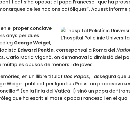
tificat s’ha oposat al papa Francesc i que ha prossegu
 monarques de les nacions catòliques”. Aquest informe p
r en el proper conclave
ers anys per dues
L’hospital Policlínic Universi
 teòleg
George Weigel
,
riodista
Edward Pentin
, corresponsal a Roma del
Natio
Units, Carlo Maria Viganò, on demanava la dimissió del 
 múltiples abusos de menors i de joves.
mòries, en un llibre titulat
Dos Papas
, i assegura que 
rge Weigel, publicat per Ignatius Press, on proposava
un
iliar” (en la línia del Vaticà II) sinó un papa de “transi
g que ha escrit el mateix papa Francesc i en el qual li a