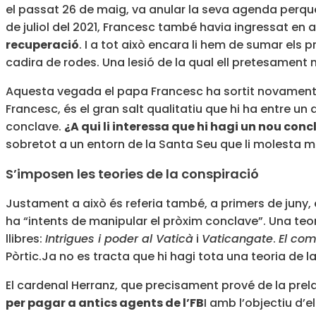
el passat 26 de maig, va anular la seva agenda perquè 
de juliol del 2021, Francesc també havia ingressat en 
recuperació
. I a tot això encara li hem de sumar els
cadira de rodes. Una lesió de la qual ell pretesament n
Aquesta vegada el papa Francesc ha sortit novament c
Francesc, és el gran salt qualitatiu que hi ha entre u
conclave.
¿A qui li interessa que hi hagi un nou con
sobretot a un entorn de la Santa Seu que li molesta mol
S’imposen les teories de la conspiració
Justament a això és referia també, a primers de juny,
ha “intents de manipular el pròxim conclave”. Una teo
llibres:
Intrigues i poder al Vaticà
i
Vaticangate
.
El com
Pòrtic.Ja no es tracta que hi hagi tota una teoria de 
El cardenal Herranz, que precisament prové de la prela
per pagar a antics agents de l’FB
I amb l’objectiu d’e