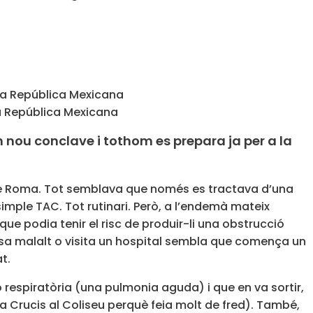
la República Mexicana
nou conclave i tothom es prepara ja per a la
i de Roma. Tot semblava que només es tractava d’una
simple TAC. Tot rutinari. Però, a l’endemà mateix
que podia tenir el risc de produir-li una obstrucció
posa malalt o visita un hospital sembla que comença un
t.
respiratòria (una pulmonia aguda) i que en va sortir,
ia Crucis al Coliseu perquè feia molt de fred). També,