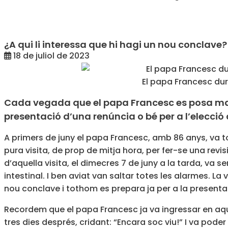
¿A qui li interessa que hi hagi un nou conclave?
18 de juliol de 2023
El papa Francesc dur
Cada vegada que el papa Francesc es posa mala
presentació d’una renúncia o bé per a l’elecció
A primers de juny el papa Francesc, amb 86 anys,
va t
pura visita, de prop de mitja hora, per fer-se una revi
d’aquella visita, el dimecres 7 de juny a la tarda, va s
intestinal. I ben aviat van saltar totes les alarmes.
nou conclave i tothom es prepara ja per a la presentac
Recordem que el papa Francesc ja va ingressar en aque
tres dies després, cridant: “Encara soc viu!” I va pod