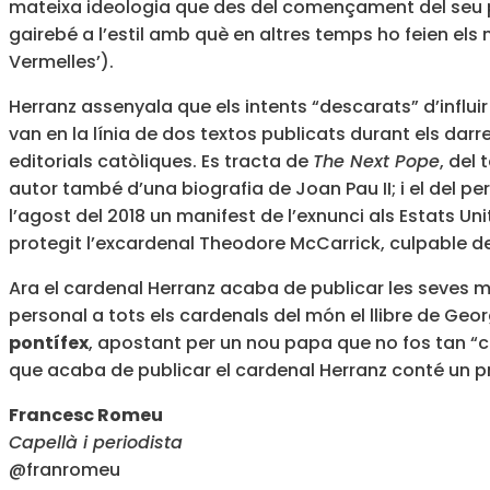
mateixa ideologia que des del començament del seu pon
gairebé a l’estil amb què en altres temps ho feien els
Vermelles’).
Herranz assenyala que els intents “descarats” d’influi
van en la línia de dos textos publicats durant els darr
editorials catòliques. Es tracta de
The Next Pope
, del
autor també d’una biografia de Joan Pau II; i el del pe
l’agost del 2018 un manifest de l’exnunci als Estats 
protegit l’excardenal Theodore McCarrick, culpable de
Ara el cardenal Herranz acaba de publicar les seves me
personal a tots els cardenals del món el llibre de Geo
pontífex
, apostant per un nou papa que no fos tan “conc
que acaba de publicar el cardenal Herranz conté un pròle
Francesc Romeu
Capellà i periodista
@franromeu