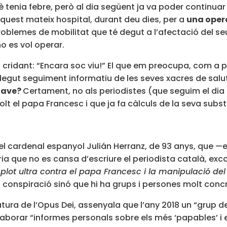
tenia febre, però al dia següent ja va poder continuar 
aquest mateix hospital, durant deu dies, per a
una opera
 problemes de mobilitat que té degut a l’afectació del s
o es vol operar.
ridant: “Encara soc viu!” El que em preocupa, com a p
n degut seguiment informatiu de les seves xacres de sal
clave?
Certament, no als periodistes (que seguim el dia a
t el papa Francesc i que ja fa càlculs de la seva substit
 el cardenal espanyol Julián Herranz, de 93 anys, que 
ria que no es cansa d’escriure el periodista català, e
plot ultra contra el papa Francesc i la manipulació de
la conspiració sinó que hi ha grups i persones molt conc
tura de l’Opus Dei, assenyala que l’any 2018 un “grup d
laborar “informes personals sobre els més ‘papables’ i e