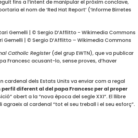
it fins a l’intent de manipular el pròxim conclave,
ortaria el nom de ‘Red Hat Report’ (‘Informe Birretes
tari Gemelli | © Sergio D’Afflitto – Wikimedia Commons
nal Catholic Register
(del grup EWTN), que va publicar
papa Francesc acusant-lo, sense proves, d’haver
un cardenal dels Estats Units va enviar com a regal
 perfil diferent al del papa Francesc per al proper
ció” obert a la “nova època del segle XXI”. El llibre
graeix al cardenal “tot el seu treball i el seu esforç”.