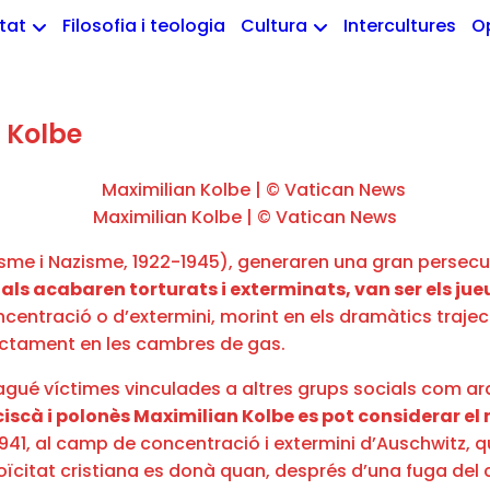
etat
Filosofia i teologia
Cultura
Intercultures
O
 Kolbe
Maximilian Kolbe | © Vatican News
inisme i Nazisme, 1922-1945), generaren una gran persec
uals acabaren torturats i exterminats, van ser els ju
entració o d’extermini, morint en els dramàtics traject
irectament en les cambres de gas.
hagué víctimes vinculades a altres grups socials com ara
nciscà i polonès Maximilian Kolbe es pot considerar 
1941, al camp de concentració i extermini d’Auschwitz, qu
heroïcitat cristiana es donà quan, després d’una fuga d