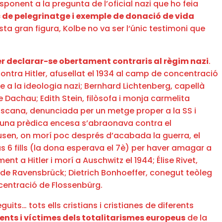
esponent a la pregunta de l’oficial nazi que ho feia
oc de pelegrinatge i exemple de donació de vida
uesta gran figura, Kolbe no va ser l‘únic testimoni que
per declarar-se obertament contraris al règim nazi
.
contra Hitler, afusellat el 1934 al camp de concentració
 a la ideologia nazi; Bernhard Lichtenberg, capellà
 Dachau; Edith Stein, filòsofa i monja carmelita
ciscana, denunciada per un metge proper a la SS i
b una prèdica encesa s’abraonava contra el
usen, on morí poc després d’acabada la guerra, el
us 6 fills (la dona esperava el 7è) per haver amagar a
t a Hitler i morí a Auschwitz el 1944; Élise Rivet,
p de Ravensbrück; Dietrich Bonhoeffer, conegut teòleg
ncentració de Flossenbürg.
ts… tots ells cristians i cristianes de diferents
nts i víctimes dels totalitarismes europeus
de la