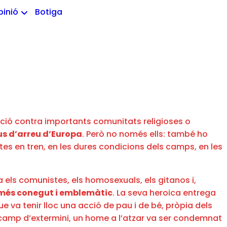
pinió
Botiga
ució contra importants comunitats religioses o
eus d’arreu d’Europa
. Però no només ells: també ho
es en tren, en les dures condicions dels camps, en les
 els comunistes, els homosexuals, els gitanos i,
el més conegut i emblemàtic
. La seva heroica entrega
e va tenir lloc una acció de pau i de bé, pròpia dels
el camp d’extermini, un home a l’atzar va ser condemnat