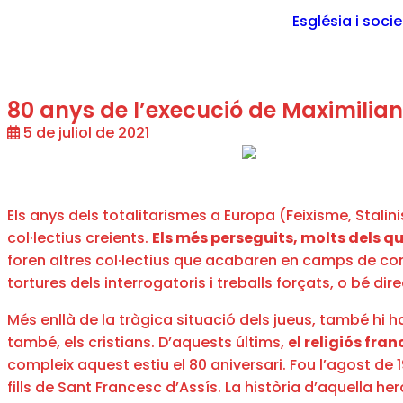
Església i soci
80 anys de l’execució de Maximilian
5 de juliol de 2021
Els anys dels totalitarismes a Europa (Feixisme, Stal
col·lectius creients.
Els més perseguits, molts dels q
foren altres col·lectius que acabaren en camps de conc
tortures dels interrogatoris i treballs forçats, o bé d
Més enllà de la tràgica situació dels jueus, també hi 
també, els cristians. D’aquests últims,
el religiós fra
compleix aquest estiu el 80 aniversari. Fou l’agost de 
fills de Sant Francesc d’Assís. La història d’aquella 