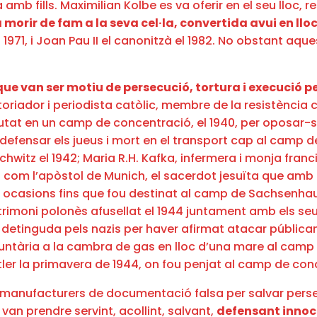
amb fills. Maximilian Kolbe es va oferir en el seu lloc, r
 morir de fam a la seva cel·la, convertida avui en ll
el 1971, i Joan Pau II el canonitzà el 1982. No obstant aq
 que van ser motiu de persecució, tortura i execució 
toriador i periodista catòlic, membre de la resistència 
utat en un camp de concentració, el 1940, per oposar-se
defensar els jueus i mort en el transport cap al camp de
hwitz el 1942; Maria R.H. Kafka, infermera i monja fran
ut com l’apòstol de Munich, el sacerdot jesuïta que am
es ocasions fins que fou destinat al camp de Sachsenha
matrimoni polonès afusellat el 1944 juntament amb els se
 detinguda pels nazis per haver afirmat atacar públicamen
oluntària a la cambra de gas en lloc d’una mare al cam
itler la primavera de 1944, on fou penjat al camp de co
 manufacturers de documentació falsa per salvar persegui
van prendre servint, acollint, salvant,
defensant innoce