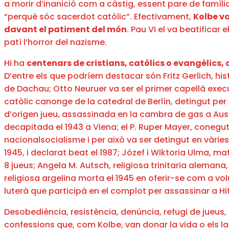
a morir d’inanició com a càstig, essent pare de família 
“perquè sóc sacerdot catòlic”. Efectivament,
Kolbe va
davant el patiment del món
. Pau VI el va beatificar 
patí l’horror del nazisme.
Hi ha
centenars de cristians, catòlics o evangèlics,
D’entre els que podríem destacar són Fritz Gerlich, his
de Dachau; Otto Neuruer va ser el primer capellà exec
catòlic canonge de la catedral de Berlín, detingut per 
d’origen jueu, assassinada en la cambra de gas a Ausc
decapitada el 1943 a Viena; el P. Ruper Mayer, coneg
nacionalsocialisme i per això va ser detingut en vàri
1945, i declarat beat el 1987; Józef i Wiktoria Ulma, 
8 jueus; Angela M. Autsch, religiosa trinitaria alemana,
religiosa argelina morta el 1945 en oferir-se com a v
luterà que participà en el complot per assassinar a H
Desobediència, resistència, denúncia, refugi de jueus,
confessions que, com Kolbe, van donar la vida o els la 