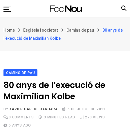
Skip
to
content
Església i societat
Home
Església i societat
Camins de pau
80 anys de
Filosofia i teologia
l’execució de Maximilian Kolbe
Cultura
Intercultures
Opinió
CAMINS DE PAU
Botiga
80 anys de l’execució de
Maximilian Kolbe
BY
XAVIER GARÍ DE BARBARÀ
5 DE JULIOL DE 2021
0
COMMENTS
3 MINUTES READ
270
VIEWS
5 ANYS AGO