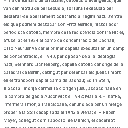
Hi ha
centenars de cristians, catòlics o evangèlics, que
van ser motiu de persecució, tortura i execució per
declarar-se obertament contraris al règim nazi
. D’entre
els que podríem destacar són Fritz Gerlich, historiador i
periodista catòlic, membre de la resistència contra Hitler,
afusellat el 1934 al camp de concentració de Dachau;
Otto Neuruer va ser el primer capellà executat en un camp
de concentració, el 1940, per oposar-se a la ideologia
nazi; Bernhard Lichtenberg, capellà catòlic canonge de la
catedral de Berlín, detingut per defensar els jueus i mort
en el transport cap al camp de Dachau; Edith Stein,
filòsofa i monja carmelita d’origen jueu, assassinada en
la cambra de gas a Auschwitz el 1942; Maria R.H. Kafka,
infermera i monja franciscana, denunciada per un metge
proper a la SS i decapitada el 1943 a Viena; el P. Ruper
Mayer, conegut com l’apòstol de Munich, el sacerdot