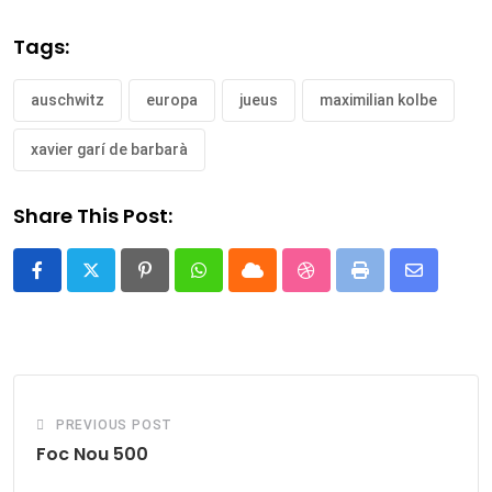
Tags:
auschwitz
europa
jueus
maximilian kolbe
xavier garí de barbarà
Share This Post:
Pinterest
Whatsapp
Cloud
StumbleUpon
Print
Share
via
Email
PREVIOUS POST
Foc Nou 500