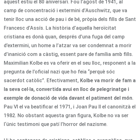
aquest estiu el 80 aniversari. Fou l’agost de 1941, al
camp de concentració i extermini d’Auschwitz, que va
tenir lloc una acció de pau i de bé, pròpia dels fills de Sant
Francesc d’Assís. La història d’aquella heroïcitat
cristiana es donà quan, després d’una fuga del camp
d’extermini, un home a l’atzar va ser condemnat a morir
d’inanició com a càstig, essent pare de família amb fills.
Maximilian Kolbe es va oferir en el seu lloc, responent a la
pregunta de l’oficial nazi que ho feia “perquè sóc
sacerdot catòlic”. Efectivament,
Kolbe va morir de fam a
la seva cel·la, convertida avui en lloc de pelegrinatge i
exemple de donació de vida davant el patiment del món
.
Pau VI el va beatificar el 1971, i Joan Pau II el canonitzà el
1982. No obstant aquesta gran figura, Kolbe no va ser
l‘únic testimoni que patí l’horror del nazisme.