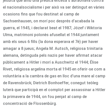
jesuïta que amb una prèdica encesa s’abraonava contra
el nacionalsocialisme i per això va ser detingut en vàries
ocasions fins que fou destinat al camp de
Sachsenhausen, on morí poc després d’acabada la
guerra, el 1945, i declarat beat el 1987; Józef i Wiktoria
Ulma, matrimoni polonès afusellat el 1944 juntament
amb els seus 6 fills (la dona esperava el 7è) per haver
amagar a 8 jueus; Angela M. Autsch, religiosa trinitaria
alemana, detinguda pels nazis per haver afirmat atacar
públicament a Hitler i morí a Auschwitz el 1944; Élise
Rivet, religiosa argelina morta el 1945 en oferir-se com a
voluntària a la cambra de gas en lloc d’una mare al camp
de Ravensbrück; Dietrich Bonhoeffer, conegut teòleg
luterà que participà en el complot per assassinar a Hitler
la primavera de 1944, on fou penjat al camp de
concentració de Flossenbürg.