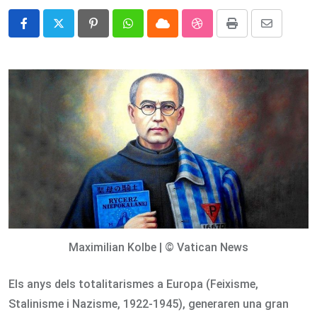
Pinterest
Whatsapp
Cloud
StumbleUpon
Print
Share
via
Email
Maximilian Kolbe | © Vatican News
Els anys dels totalitarismes a Europa (Feixisme,
Stalinisme i Nazisme, 1922-1945), generaren una gran